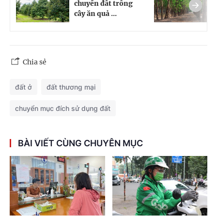
chuyển đất trồng
c
cây ăn quả ...
đ
Chia sẻ
đất ở
đất thương mại
chuyển mục đích sử dụng đất
BÀI VIẾT CÙNG CHUYÊN MỤC