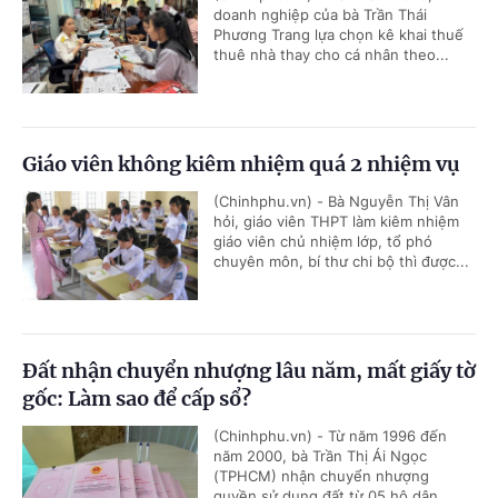
doanh nghiệp của bà Trần Thái
Phương Trang lựa chọn kê khai thuế
thuê nhà thay cho cá nhân theo...
Giáo viên không kiêm nhiệm quá 2 nhiệm vụ
(Chinhphu.vn) - Bà Nguyễn Thị Vân
hỏi, giáo viên THPT làm kiêm nhiệm
giáo viên chủ nhiệm lớp, tổ phó
chuyên môn, bí thư chi bộ thì được...
Đất nhận chuyển nhượng lâu năm, mất giấy tờ
gốc: Làm sao để cấp sổ?
(Chinhphu.vn) - Từ năm 1996 đến
năm 2000, bà Trần Thị Ái Ngọc
(TPHCM) nhận chuyển nhượng
quyền sử dụng đất từ 05 hộ dân...