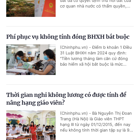
đất đã có quyết định thu hồi đất của
cơ quan nhà nước có thẩm quyền,...
Phí phục vụ không tính đóng BHXH bắt buộc
(Chinhphu.vn) - Điểm b khoản 1 Điều
31 Luật BHXH năm 2024 quy định:
"Tiền lương tháng làm căn cứ đóng
bảo hiểm xã hội bắt buộc là mức...
Thời gian nghỉ không lương có được tính để
nâng hạng giáo viên?
(Chinhphu.vn) - Bà Nguyễn Thị Đoan
Trang (Hà Nội) là Giáo viên THPT
hạng III từ ngày 01/12/2015, đến nay
nếu không tính thời gian tập sự là 9...