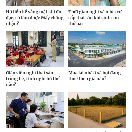
Hộ liền kề vắng mặt khi đo
Thời gian nghỉ và mức trợ
đạc, có làm được Giấy chứng
cấp thai sản khi sinh con
nhận?
thứ hai
Giáo viên nghỉ thai sản
Mua lại nhà ở xã hội đang
trùng hè, tính nghỉ bù thế
thuê theo giá nào?
nào?