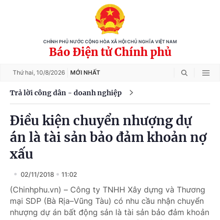
CHÍNH PHỦ NƯỚC CỘNG HÒA XÃ HỘI CHỦ NGHĨA VIỆT NAM
Báo Điện tử Chính phủ
Thứ hai,
10/8/2026
MỚI NHẤT
Trả lời công dân - doanh nghiệp
Điều kiện chuyển nhượng dự
án là tài sản bảo đảm khoản nợ
xấu
02/11/2018
11:02
(Chinhphu.vn) – Công ty TNHH Xây dựng và Thương
mại SDP (Bà Rịa–Vũng Tàu) có nhu cầu nhận chuyển
nhượng dự án bất động sản là tài sản bảo đảm khoản