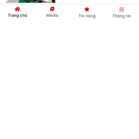
Trang chủ
Media
Tin nóng
Thông tin
Kiến nghị xem xét mức lương công chức xã
Cổng TTĐT Chính phủ
English
中文
(Chinhphu.vn) - Bộ Nội vụ tiếp tục
chủ động phối hợp với các bộ, cơ
quan liên quan nghiên cứu, đề xuất
chính sách tiền lương mới theo tinh...
Chuyên mục
Cho thuê nhà ở xã hội sai quy định có thể bị
thu hồi nhà
CHÍNH TRỊ
KINH TẾ
(Chinhphu.vn) - Gia đình bà Phạm Thị
VĂN HÓA
XÃ HỘI
Phúc (Hà Nội) được giải quyết mua
một căn hộ chung cư nhà ở xã hội do
doanh nghiệp tư nhân đầu tư xây...
KHOA GIÁO
QUỐC TẾ
GÓP Ý HIẾN KẾ