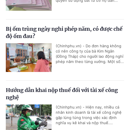
quyền sử dụng đất từ 05 hộ dân...
Bị ốm trùng ngày nghỉ phép năm, có được chế
độ ốm đau?
(Chinhphu.vn) - Do đơn hàng không
có nên công ty của bà Kim Ngân
(Đồng Tháp) cho người lao động nghỉ
phép năm theo từng xưởng. Một số...
Hướng dẫn khai nộp thuế đối với tài xế công
nghệ
(Chinhphu.vn) - Hiện nay, nhiều cá
nhân kinh doanh là tài xế công nghệ
gặp lúng túng trong việc xác định
nghĩa vụ kê khai và nộp thuế....