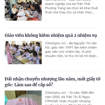
doanh nghiệp của bà Trần Thái
Phương Trang lựa chọn kê khai thuế
thuê nhà thay cho cá nhân theo...
Giáo viên không kiêm nhiệm quá 2 nhiệm vụ
(Chinhphu.vn) - Bà Nguyễn Thị Vân
hỏi, giáo viên THPT làm kiêm nhiệm
giáo viên chủ nhiệm lớp, tổ phó
chuyên môn, bí thư chi bộ thì được...
Đất nhận chuyển nhượng lâu năm, mất giấy tờ
gốc: Làm sao để cấp sổ?
(Chinhphu.vn) - Từ năm 1996 đến
năm 2000, bà Trần Thị Ái Ngọc
(TPHCM) nhận chuyển nhượng