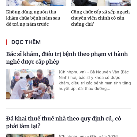
Không dùng nguồn thu
Công chức cấp xã xếp ngạch
khám chữa bệnh năm sau
chuyên viên chính có cần
để trả nợ năm trước
chứng chỉ?
ĐỌC THÊM
Bác sĩ khám, điều trị bệnh theo phạm vi hành
nghề được cấp phép
(Chinhphu.vn) - Bà Nguyễn Vân (Bắc
Ninh) hỏi, bác sĩ y khoa có được
khám, điều trị các bệnh mạn tính tăng
huyết áp, đái tháo đường,...
Đã khai thuế thuê nhà theo quy định cũ, có
phải làm lại?
(Chinhphu.vn) - Đầu năm 2026,