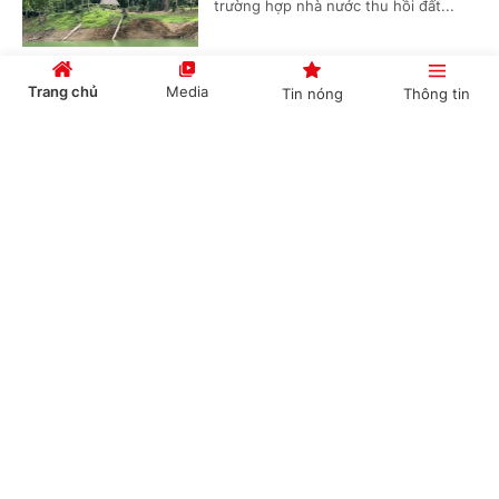
trường hợp nhà nước thu hồi đất...
Trang chủ
Media
Tin nóng
Thông tin
Sổ mục kê ghi đất hợp tác xã, người dân có
được cấp Giấy chứng nhận?
Cổng TTĐT Chính phủ
English
中文
(Chinhphu.vn) - Gia đình ông Nguyễn
Minh sử dụng ổn định 1.546 m² đất từ
trước năm 1979 đến nay, chia làm 03
thửa (đã làm 900 m² nhà ở, còn lại...
Chuyên mục
Có thể mua nhà ở xã hội ngoài tỉnh nếu đủ
CHÍNH TRỊ
KINH TẾ
điều kiện
VĂN HÓA
XÃ HỘI
(Chinhphu.vn) - Ông Nguyễn Đăng
Khoa có hộ khẩu thường trú và đang
KHOA GIÁO
QUỐC TẾ
sinh sống, làm việc tại tỉnh Ninh Bình.
Ông hỏi, vậy ông có được mua nhà...
GÓP Ý HIẾN KẾ