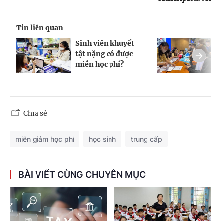
Tin liên quan
Sinh viên khuyết
Đ
tật nặng có được
v
miễn học phí?
5
Chia sẻ
miễn giảm học phí
học sinh
trung cấp
BÀI VIẾT CÙNG CHUYÊN MỤC