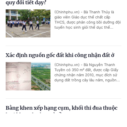
quy đổi tiết dạy?
(Chinhphu.vn) - Bà Thanh Thủy là
giáo viên Giáo dục thể chất cấp
THCS, được phân công bồi dưỡng đội
tuyển học sinh giỏi thể dục thể...
Xác định nguồn gốc đất khi công nhận đất ở
(Chinhphu.vn) - Bà Nguyễn Thanh
Tuyền có 350 m² đất, được cấp Giấy
chứng nhận năm 2010, mục đích sử
dụng đất trồng cây lâu năm, nguồn...
Bằng khen xếp hạng cụm, khối thi đua thuộc
loại khen thưởng nào?
Cổng TTĐT Chính phủ
English
中文
(Chinhphu.vn) - Theo Hướng dẫn số