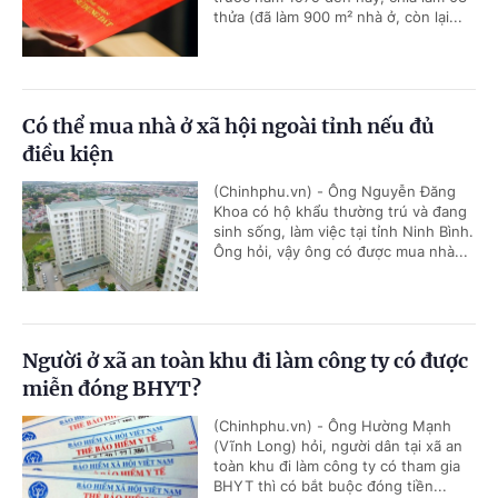
thửa (đã làm 900 m² nhà ở, còn lại...
Có thể mua nhà ở xã hội ngoài tỉnh nếu đủ
điều kiện
(Chinhphu.vn) - Ông Nguyễn Đăng
Khoa có hộ khẩu thường trú và đang
sinh sống, làm việc tại tỉnh Ninh Bình.
Ông hỏi, vậy ông có được mua nhà...
Người ở xã an toàn khu đi làm công ty có được
miễn đóng BHYT?
(Chinhphu.vn) - Ông Hường Mạnh
(Vĩnh Long) hỏi, người dân tại xã an
toàn khu đi làm công ty có tham gia
BHYT thì có bắt buộc đóng tiền...