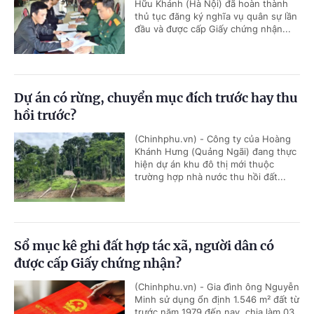
Hữu Khánh (Hà Nội) đã hoàn thành
thủ tục đăng ký nghĩa vụ quân sự lần
đầu và được cấp Giấy chứng nhận...
Dự án có rừng, chuyển mục đích trước hay thu
hồi trước?
(Chinhphu.vn) - Công ty của Hoàng
Khánh Hưng (Quảng Ngãi) đang thực
hiện dự án khu đô thị mới thuộc
trường hợp nhà nước thu hồi đất...
Sổ mục kê ghi đất hợp tác xã, người dân có
được cấp Giấy chứng nhận?
(Chinhphu.vn) - Gia đình ông Nguyễn
Minh sử dụng ổn định 1.546 m² đất từ
trước năm 1979 đến nay, chia làm 03