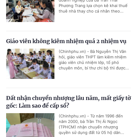
doanh nghiệp của bà Trần Thái
Phương Trang lựa chọn kê khai thuế
thuê nhà thay cho cá nhân theo...
Giáo viên không kiêm nhiệm quá 2 nhiệm vụ
(Chinhphu.vn) - Bà Nguyễn Thị Vân
hỏi, giáo viên THPT làm kiêm nhiệm
giáo viên chủ nhiệm lớp, tổ phó
chuyên môn, bí thư chi bộ thì được...
Đất nhận chuyển nhượng lâu năm, mất giấy tờ
gốc: Làm sao để cấp sổ?
(Chinhphu.vn) - Từ năm 1996 đến
năm 2000, bà Trần Thị Ái Ngọc
(TPHCM) nhận chuyển nhượng
quyền sử dụng đất từ 05 hộ dân...