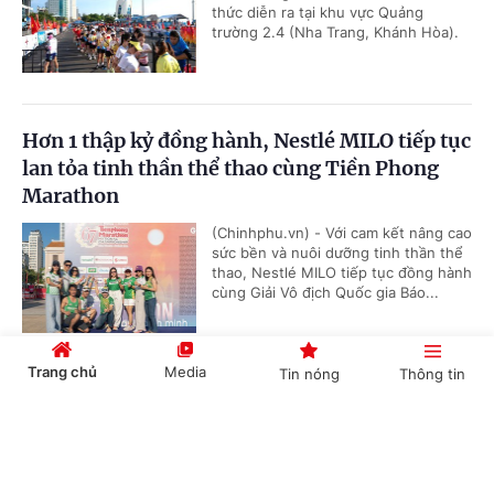
thức diễn ra tại khu vực Quảng
trường 2.4 (Nha Trang, Khánh Hòa).
Hơn 1 thập kỷ đồng hành, Nestlé MILO tiếp tục
lan tỏa tinh thần thể thao cùng Tiền Phong
Marathon
(Chinhphu.vn) - Với cam kết nâng cao
sức bền và nuôi dưỡng tinh thần thể
thao, Nestlé MILO tiếp tục đồng hành
cùng Giải Vô địch Quốc gia Báo...
Trang chủ
Media
Tin nóng
Thông tin
Gala Vinh quang Thể thao Việt Nam 2026:
Tôn vinh các huấn luyện viên, vận động viên
Cổng TTĐT Chính phủ
English
中文
xuất sắc
(Chinhphu.vn) - Ngày 27/3, tại Hà