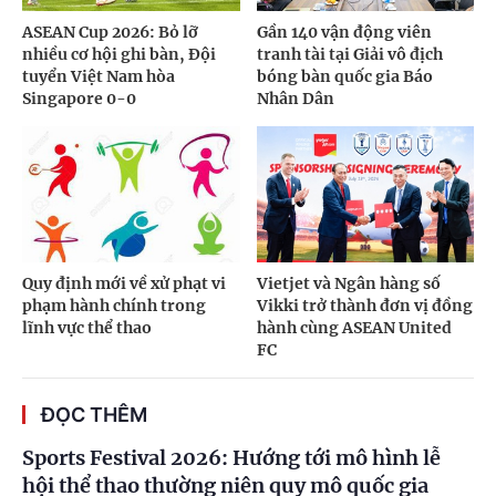
ASEAN Cup 2026: Bỏ lỡ
Gần 140 vận động viên
nhiều cơ hội ghi bàn, Đội
tranh tài tại Giải vô địch
tuyển Việt Nam hòa
bóng bàn quốc gia Báo
Singapore 0-0
Nhân Dân
Quy định mới về xử phạt vi
Vietjet và Ngân hàng số
phạm hành chính trong
Vikki trở thành đơn vị đồng
lĩnh vực thể thao
hành cùng ASEAN United
FC
ĐỌC THÊM
Sports Festival 2026: Hướng tới mô hình lễ
hội thể thao thường niên quy mô quốc gia