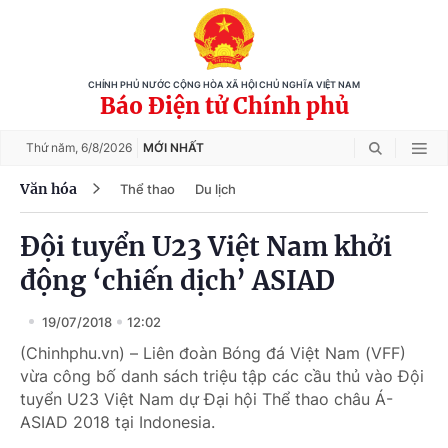
CHÍNH PHỦ NƯỚC CỘNG HÒA XÃ HỘI CHỦ NGHĨA VIỆT NAM
Báo Điện tử Chính phủ
Thứ năm,
6/8/2026
MỚI NHẤT
Văn hóa
Thể thao
Du lịch
Đội tuyển U23 Việt Nam khởi
động ‘chiến dịch’ ASIAD
19/07/2018
12:02
(Chinhphu.vn) – Liên đoàn Bóng đá Việt Nam (VFF)
vừa công bố danh sách triệu tập các cầu thủ vào Đội
tuyển U23 Việt Nam dự Đại hội Thể thao châu Á-
ASIAD 2018 tại Indonesia.