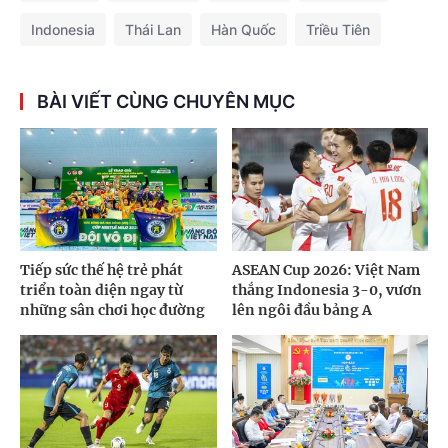
Indonesia
Thái Lan
Hàn Quốc
Triều Tiên
BÀI VIẾT CÙNG CHUYÊN MỤC
Tiếp sức thế hệ trẻ phát
ASEAN Cup 2026: Việt Nam
triển toàn diện ngay từ
thắng Indonesia 3-0, vươn
những sân chơi học đường
lên ngôi đầu bảng A