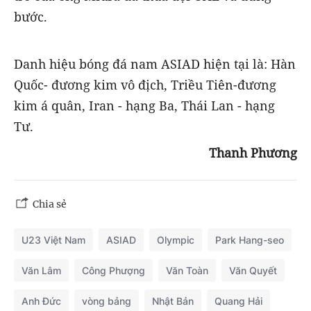
bước.
Danh hiệu bóng đá nam ASIAD hiện tại là: Hàn
Quốc- đương kim vô địch, Triều Tiên-đương
kim á quân, Iran - hạng Ba, Thái Lan - hạng
Tư.
Thanh Phương
Chia sẻ
U23 Việt Nam
ASIAD
Olympic
Park Hang-seo
Văn Lâm
Công Phượng
Văn Toàn
Văn Quyết
Anh Đức
vòng bảng
Nhật Bản
Quang Hải