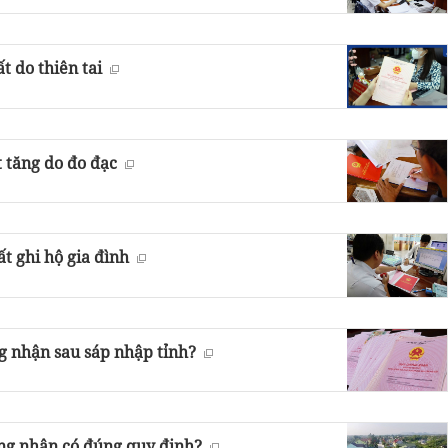
t do thiên tai
t tăng do đo đạc
 ghi hộ gia đình
ng nhận sau sáp nhập tỉnh?
ứng nhận có đúng quy định?