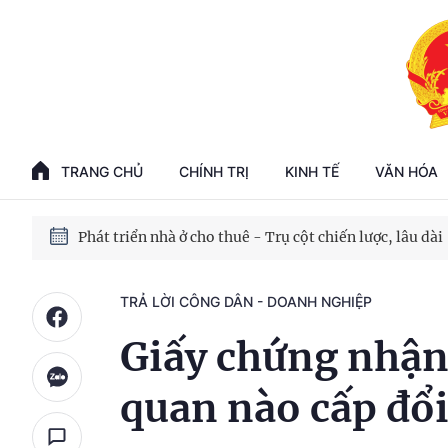
Phát triển kinh tế nhà nước trong kỷ nguyên mới
100 ngày xử lý các điểm nghẽn về chuyển đổi số
TRANG CHỦ
CHÍNH TRỊ
KINH TẾ
VĂN HÓA
Phát triển nhà ở cho thuê - Trụ cột chiến lược, lâu dài
Phát triển kinh tế nhà nước trong kỷ nguyên mới
TRẢ LỜI CÔNG DÂN - DOANH NGHIỆP
Giấy chứng nhận s
quan nào cấp đổ