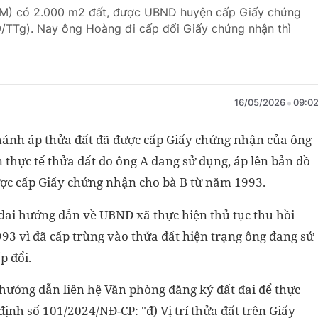
M) có 2.000 m2 đất, được UBND huyện cấp Giấy chứng
9/TTg). Nay ông Hoàng đi cấp đổi Giấy chứng nhận thì
16/05/2026
09:0
nhánh áp thửa đất đã được cấp Giấy chứng nhận của ông
 thực tế thửa đất do ông A đang sử dụng, áp lên bản đồ
được cấp Giấy chứng nhận cho bà B từ năm 1993.
ai hướng dẫn về UBND xã thực hiện thủ tục thu hồi
3 vì đã cấp trùng vào thửa đất hiện trạng ông đang sử
p đổi.
 hướng dẫn liên hệ Văn phòng đăng ký đất đai để thực
ịnh số 101/2024/NĐ-CP: "đ) Vị trí thửa đất trên Giấy