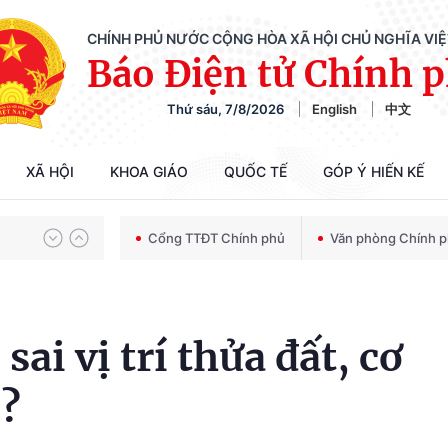
CHÍNH PHỦ NƯỚC CỘNG HÒA XÃ HỘI CHỦ NGHĨA VI
Báo Điện tử Chính 
Thứ sáu, 7/8/2026
English
中文
Chiến dịch 500 ngày đêm tìm kiếm, quy tập và xác định danh tính hài cốt liệt sĩ
XÃ HỘI
KHOA GIÁO
QUỐC TẾ
GÓP Ý HIẾN KẾ
Bảo vệ nền tảng tư tưởng của Đảng trong kỷ nguyên phát triển mới
Cổng TTĐT Chính phủ
Văn phòng Chính 
Chiến dịch 500 ngày đêm tìm kiếm, quy tập và xác định danh tính hài cốt liệt sĩ
ai vị trí thửa đất, cơ
i?