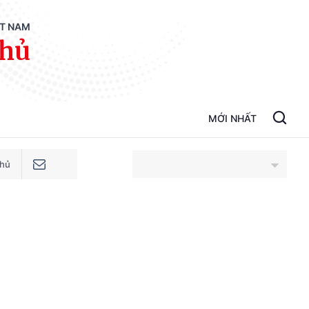
ỆT NAM
phủ
MỚI NHẤT
phủ
An Giang
Bắc Ninh
Cao Bằng