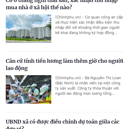
Có 6 tháng nghỉ thai sản, xác nhận thu nhập
mua nhà ở xã hội thế nào?
(Chinhphu.vn) - Cơ quan công an cấp
xã thực hiện xác nhận điều kiện thu
nhập đối với khoảng thời gian người
kê khai đang không ký hợp đồng...
Căn cứ tính tiền lương làm thêm giờ cho người
lao động
(Chinhphu.vn) - Bà Nguyễn Thị Loan
(Bắc Ninh) là nhân viên tại một công
ty sản xuất. Công ty thỏa thuận với
người lao động mức lương tổng...
UBND xã có được điều chỉnh dự toán giữa các
đơn vị?