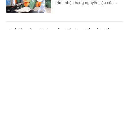
trình nhận hàng nguyên liệu của...
Chế độ giảm định mức tiết dạy đối với giáo
viên kiêm nhiệm
Cổng TTĐT Chính phủ
English
中文
(Chinhphu.vn) - Bà Nguyễn Thị
Phương Anh (TPHCM) là giáo viên
Trang chủ
Media
Tin nóng
Thông tin
tiểu học, làm chủ nhiệm lớp, kiêm
nhiệm Trưởng Ban Thanh tra nhân...
Chuyên mục
Cấp Giấy chứng nhận cho bên thuê lại đất thế
CHÍNH TRỊ
KINH TẾ
nào?
VĂN HÓA
XÃ HỘI
(Chinhphu.vn) - Nhà đầu tư A là chủ
đầu tư dự án hạ tầng khu công
KHOA GIÁO
QUỐC TẾ
nghiệp. Nhà đầu tư A được cấp Giấy
chứng nhận quyền sử dụng đất,...