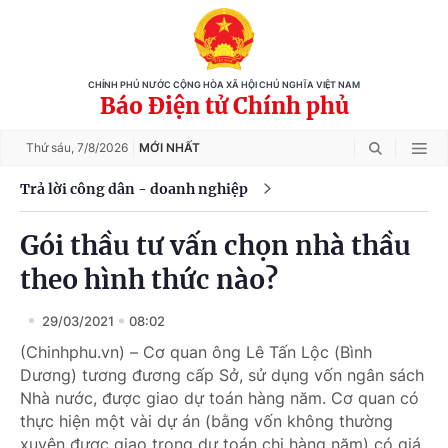
CHÍNH PHỦ NƯỚC CỘNG HÒA XÃ HỘI CHỦ NGHĨA VIỆT NAM
Báo Điện tử Chính phủ
Thứ sáu,
7/8/2026
MỚI NHẤT
Trả lời công dân - doanh nghiệp
Gói thầu tư vấn chọn nhà thầu
theo hình thức nào?
29/03/2021
08:02
(Chinhphu.vn) – Cơ quan ông Lê Tấn Lộc (Bình
Dương) tương đương cấp Sở, sử dụng vốn ngân sách
Nhà nước, được giao dự toán hàng năm. Cơ quan có
thực hiện một vài dự án (bằng vốn không thường
xuyên được giao trong dự toán chi hàng năm) có giá