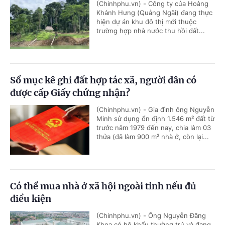
(Chinhphu.vn) - Công ty của Hoàng
Khánh Hưng (Quảng Ngãi) đang thực
hiện dự án khu đô thị mới thuộc
trường hợp nhà nước thu hồi đất...
Sổ mục kê ghi đất hợp tác xã, người dân có
được cấp Giấy chứng nhận?
(Chinhphu.vn) - Gia đình ông Nguyễn
Minh sử dụng ổn định 1.546 m² đất từ
trước năm 1979 đến nay, chia làm 03
thửa (đã làm 900 m² nhà ở, còn lại...
Có thể mua nhà ở xã hội ngoài tỉnh nếu đủ
điều kiện
(Chinhphu.vn) - Ông Nguyễn Đăng
Khoa có hộ khẩu thường trú và đang