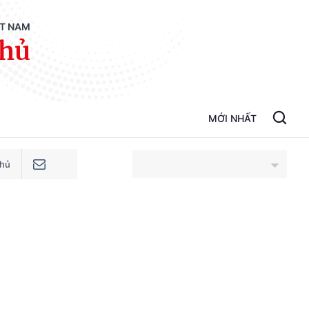
ỆT NAM
phủ
MỚI NHẤT
phủ
An Giang
Bắc Ninh
Cao Bằng