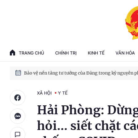
Phát triển kinh tế nhà nước trong kỷ nguyên mới
100 ngày xử lý các điểm nghẽn về chuyển đổi số
TRANG CHỦ
CHÍNH TRỊ
KINH TẾ
VĂN HÓA
Phát triển nhà ở cho thuê - Trụ cột chiến lược, lâu dài
Phát triển kinh tế nhà nước trong kỷ nguyên mới
XÃ HỘI
Y TẾ
Hải Phòng: Dừng d
hỏi… siết chặt c