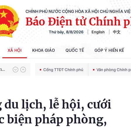
CHÍNH PHỦ NƯỚC CỘNG HÒA XÃ HỘI CHỦ NGHĨA VI
Báo Điện tử Chính 
Thứ bảy, 8/8/2026
English
中文
Chiến dịch 500 ngày đêm tìm kiếm, quy tập và xác định danh tính hài cốt liệt sĩ
XÃ HỘI
KHOA GIÁO
QUỐC TẾ
GÓP Ý HIẾN KẾ
Bảo vệ nền tảng tư tưởng của Đảng trong kỷ nguyên phát triển mới
Cổng TTĐT Chính phủ
Văn phòng Chính 
Chiến dịch 500 ngày đêm tìm kiếm, quy tập và xác định danh tính hài cốt liệt sĩ
u lịch, lễ hội, cưới
ác biện pháp phòng,