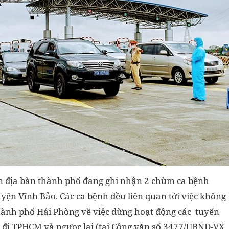
n địa bàn thành phố đang ghi nhận 2 chùm ca bệnh
yện Vĩnh Bảo. Các ca bệnh đều liên quan tới việc không
hành phố Hải Phòng về việc dừng hoạt động các tuyến
g đi TPHCM và ngược lại (tại Công văn số 3477/UBND-VX