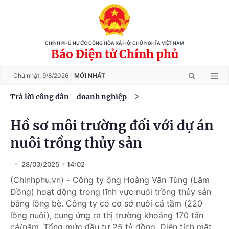
CHÍNH PHỦ NƯỚC CỘNG HÒA XÃ HỘI CHỦ NGHĨA VIỆT NAM
Báo Điện tử Chính phủ
Chủ nhật,
9/8/2026
MỚI NHẤT
Trả lời công dân - doanh nghiệp
Hồ sơ môi trường đối với dự án
nuôi trồng thủy sản
28/03/2025
14:02
(Chinhphu.vn) - Công ty ông Hoàng Văn Tùng (Lâm
Đồng) hoạt động trong lĩnh vực nuôi trồng thủy sản
bằng lồng bè. Công ty có cơ sở nuôi cá tầm (220
lồng nuôi), cung ứng ra thị trường khoảng 170 tấn
cá/năm. Tổng mức đầu tư 25 tỷ đồng. Diện tích mặt