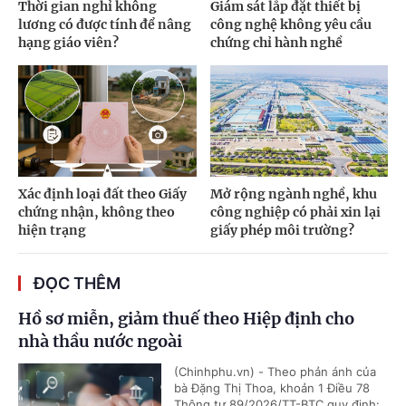
Thời gian nghỉ không
Giám sát lắp đặt thiết bị
lương có được tính để nâng
công nghệ không yêu cầu
hạng giáo viên?
chứng chỉ hành nghề
Xác định loại đất theo Giấy
Mở rộng ngành nghề, khu
chứng nhận, không theo
công nghiệp có phải xin lại
hiện trạng
giấy phép môi trường?
ĐỌC THÊM
Hồ sơ miễn, giảm thuế theo Hiệp định cho
nhà thầu nước ngoài
(Chinhphu.vn) - Theo phản ánh của
bà Đặng Thị Thoa, khoản 1 Điều 78
Thông tư 89/2026/TT-BTC quy định: