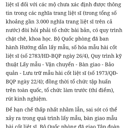
liệt sĩ đối với các mộ chưa xác định được thông
tin trong các nghĩa trang liệt sĩ (trong tổng số
khoảng gần 3.000 nghĩa trang liệt sĩ trên cả
nước) đòi hỏi phải tổ chức bài bản, có quy trình
chặt chẽ, khoa học. Bộ Quốc phòng đã ban
hành Hướng dẫn lấy mẫu, số hóa mẫu hài cốt
liệt sĩ (số 2783/HD-BQP ngày 26/4), Quy trình kỹ
thuật Lấy mẫu - Vận chuyển - Bàn giao - Bảo
quản - Lưu trữ mẫu hài cốt liệt sĩ (số 1973/QĐ-
BQP ngày 22/4); đồng thời tổ chức tập huấn
trên toàn quốc, tổ chức làm trước (thí điểm),
rút kinh nghiệm.
Để hạn chế thấp nhất nhầm lẫn, sai sót có thể
xảy ra trong quá trình lấy mẫu, bàn giao mẫu
hài cốt liệt sĩ, Bộ Quốc phòng đã giao Tập đoàn