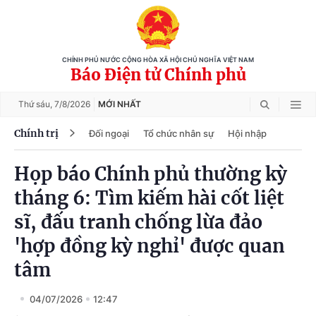
CHÍNH PHỦ NƯỚC CỘNG HÒA XÃ HỘI CHỦ NGHĨA VIỆT NAM
Báo Điện tử Chính phủ
Thứ sáu,
7/8/2026
MỚI NHẤT
Chính trị
Đối ngoại
Tổ chức nhân sự
Hội nhập
Họp báo Chính phủ thường kỳ
tháng 6: Tìm kiếm hài cốt liệt
sĩ, đấu tranh chống lừa đảo
'hợp đồng kỳ nghỉ' được quan
tâm
04/07/2026
12:47