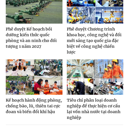
Phê duyệt Kế hoạch bồi
Phê duyệt Chương trình
dưỡng kiến thức quốc
khoa học, công nghệ và đổi
phòng và an ninh cho đối
mới sáng tạo quốc gia đặc
tượng 1 năm 2027
biệt về công nghệ chiến
lược
Kế hoạch hành động phòng,
Tiêu chí phân loại doanh
chống bão, lũ, thiên tai cực
nghiệp để thực hiện cơ cấu
đoan và biến đổi khí hậu
lại vốn nhà nước tại doanh
nghiệp