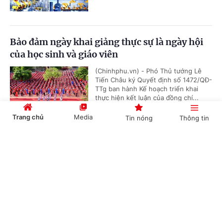
Bảo đảm ngày khai giảng thực sự là ngày hội
của học sinh và giáo viên
(Chinhphu.vn) - Phó Thủ tướng Lê
Tiến Châu ký Quyết định số 1472/QĐ-
TTg ban hành Kế hoạch triển khai
thực hiện kết luận của đồng chí...
Trang chủ
Media
Tin nóng
Thông tin
Cổng TTĐT Chính phủ
English
中文
Quy định mới về quản lý và phát triển cụm
công nghiệp
(Chinhphu.vn) - Chính phủ ban hành
Nghị định số 303/2026/NĐ-CP ngày
01/8/2026 sửa đổi, bổ sung một số
điều của Nghị định số...
Chuyên mục