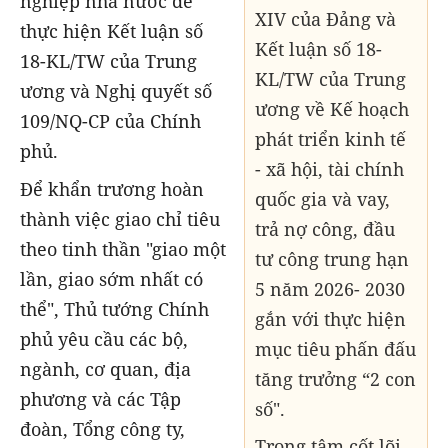
nghiệp nhà nước để
XIV của Đảng và
thực hiện Kết luận số
Kết luận số 18-
18-KL/TW của Trung
KL/TW của Trung
ương và Nghị quyết số
ương về Kế hoạch
109/NQ-CP của Chính
phát triển kinh tế
phủ.
- xã hội, tài chính
Để khẩn trương hoàn
quốc gia và vay,
thành việc giao chỉ tiêu
trả nợ công, đầu
theo tinh thần "giao một
tư công trung hạn
lần, giao sớm nhất có
5 năm 2026- 2030
thể", Thủ tướng Chính
gắn với thực hiện
phủ yêu cầu các bộ,
mục tiêu phấn đấu
ngành, cơ quan, địa
tăng trưởng “2 con
phương và các Tập
số".
đoàn, Tổng công ty,
Trọng tâm cốt lõi