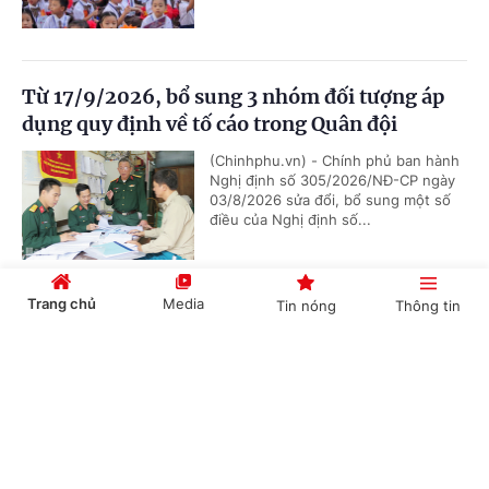
Từ 17/9/2026, bổ sung 3 nhóm đối tượng áp
dụng quy định về tố cáo trong Quân đội
(Chinhphu.vn) - Chính phủ ban hành
Nghị định số 305/2026/NĐ-CP ngày
03/8/2026 sửa đổi, bổ sung một số
điều của Nghị định số...
Trang chủ
Media
Tin nóng
Thông tin
Chức năng, nhiệm vụ, cơ cấu tổ chức mới của
Bộ Ngoại giao
Cổng TTĐT Chính phủ
English
中文
(Chinhphu.vn) - Chính phủ ban hành
Nghị định số 306/2026/NĐ-CP quy
định chức năng, nhiệm vụ, quyền hạn
và cơ cấu tổ chức của Bộ Ngoại giao.