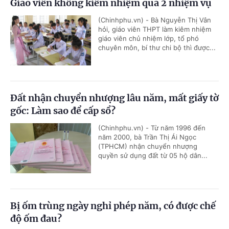
Giáo viên không kiêm nhiệm quá 2 nhiệm vụ
(Chinhphu.vn) - Bà Nguyễn Thị Vân
hỏi, giáo viên THPT làm kiêm nhiệm
giáo viên chủ nhiệm lớp, tổ phó
chuyên môn, bí thư chi bộ thì được...
Đất nhận chuyển nhượng lâu năm, mất giấy tờ
gốc: Làm sao để cấp sổ?
(Chinhphu.vn) - Từ năm 1996 đến
năm 2000, bà Trần Thị Ái Ngọc
(TPHCM) nhận chuyển nhượng
quyền sử dụng đất từ 05 hộ dân...
Bị ốm trùng ngày nghỉ phép năm, có được chế
độ ốm đau?