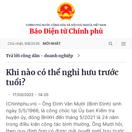
CHÍNH PHỦ NƯỚC CỘNG HÒA XÃ HỘI CHỦ NGHĨA VIỆT NAM
Báo Điện tử Chính phủ
Chủ nhật,
9/8/2026
MỚI NHẤT
Trả lời công dân - doanh nghiệp
Khi nào có thể nghỉ hưu trước
tuổi?
17/03/2022
14:20
(Chinhphu.vn) – Ông Đinh Văn Mười (Bình Định) sinh
ngày 5/5/1966, là công chức tại Ủy ban Kiểm tra
huyện ủy, đóng BHXH đến tháng 5/2021 là 24 năm
trong điều kiện công tác bình thường. Ông Mười hỏi,
theo quy định ông có được giải quyết nghỉ hưu trước