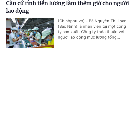
Căn cứ tính tiền lương làm thêm giờ cho người
lao động
(Chinhphu.vn) - Bà Nguyễn Thị Loan
(Bắc Ninh) là nhân viên tại một công
ty sản xuất. Công ty thỏa thuận với
người lao động mức lương tổng...
Cổng TTĐT Chính phủ
English
中文
UBND xã có được điều chỉnh dự toán giữa các
đơn vị?
Trang chủ
Media
Tin nóng
Thông tin
(Chinhphu.vn) - Trường hợp điều
chỉnh dự toán chi giữa các đơn vị sử
dụng ngân sách trong cùng một cấp
xã thì thuộc thẩm quyền điều chỉnh...
Chuyên mục
CHÍNH TRỊ
KINH TẾ
Thủ tục cấp lại Giấy chứng nhận đăng ký
VĂN HÓA
XÃ HỘI