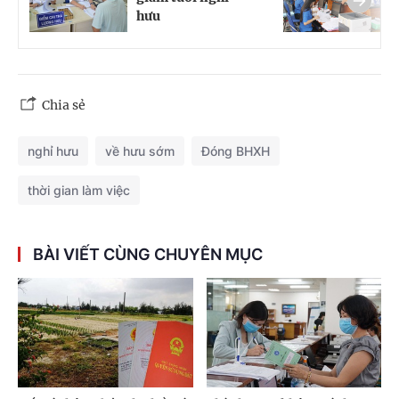
hưu
b
Chia sẻ
nghỉ hưu
về hưu sớm
Đóng BHXH
thời gian làm việc
BÀI VIẾT CÙNG CHUYÊN MỤC