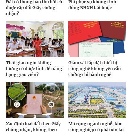
Đất có thông báo thu hồi có
Phí phục vụ không tính
được cấp đổi Giấy chứng
đóng BHXH bắt buộc
nhận?
Thời gian nghỉ không
Giám sát lắp đặt thiết bị
lương có được tính để nâng
công nghệ không yêu cầu
hạng giáo viên?
chứng chỉ hành nghề
Xác định loại đất theo Giấy
Mở rộng ngành nghề, khu
chứng nhận, không theo
công nghiệp có phải xin lại