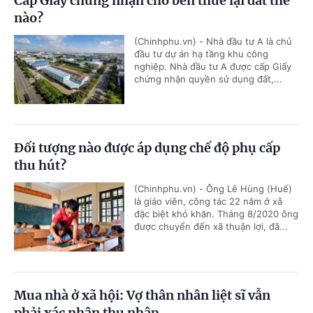
Cấp Giấy chứng nhận cho bên thuê lại đất thế
nào?
(Chinhphu.vn) - Nhà đầu tư A là chủ
đầu tư dự án hạ tầng khu công
nghiệp. Nhà đầu tư A được cấp Giấy
chứng nhận quyền sử dụng đất,...
Đối tượng nào được áp dụng chế độ phụ cấp
thu hút?
(Chinhphu.vn) - Ông Lê Hùng (Huế)
là giáo viên, công tác 22 năm ở xã
đặc biệt khó khăn. Tháng 8/2020 ông
được chuyển đến xã thuận lợi, đã...
Mua nhà ở xã hội: Vợ thân nhân liệt sĩ vẫn
phải xác nhận thu nhập