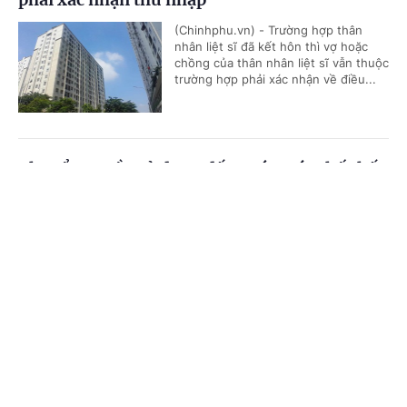
(Chinhphu.vn) - Trường hợp thân
nhân liệt sĩ đã kết hôn thì vợ hoặc
chồng của thân nhân liệt sĩ vẫn thuộc
trường hợp phải xác nhận về điều...
Chuyển quyền sử dụng đất trước, xóa thế chấp
sau có được không?
Cổng TTĐT Chính phủ
English
中文
(Chinhphu.vn) - Điều kiện thực hiện
quyền của người sử dụng đất được
Trang chủ
Media
Tin nóng
Thông tin
quy định tại Điều 45 Luật Đất đai,
trong đó không có quy định điều...
Chuyên mục
Khi nào UBND cấp xã phải tổ chức hội nghị
CHÍNH TRỊ
KINH TẾ
chung cư thay chủ đầu tư?
VĂN HÓA
XÃ HỘI