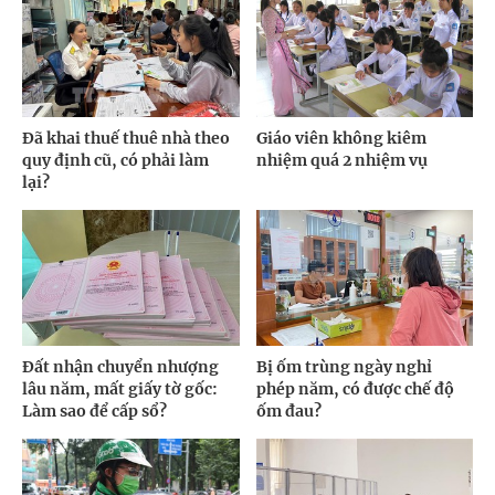
Đã khai thuế thuê nhà theo
Giáo viên không kiêm
quy định cũ, có phải làm
nhiệm quá 2 nhiệm vụ
lại?
Đất nhận chuyển nhượng
Bị ốm trùng ngày nghỉ
lâu năm, mất giấy tờ gốc:
phép năm, có được chế độ
Làm sao để cấp sổ?
ốm đau?