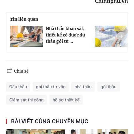
Chinhphu.vn
Tin liên quan
Nhà thầu khảo sát,
C
thiết kế có được dự
n
thầu gói tư ...
v
Chia sẻ
Đấu thầu
gói thầu tư vấn
nhà thầu
gói thầu
Giám sát thi công
hồ sơ thiết kế
BÀI VIẾT CÙNG CHUYÊN MỤC