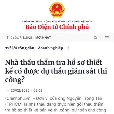
CHÍNH PHỦ NƯỚC CỘNG HÒA XÃ HỘI CHỦ NGHĨA VIỆT NAM
Báo Điện tử Chính phủ
Thứ sáu,
7/8/2026
MỚI NHẤT
Trả lời công dân - doanh nghiệp
Nhà thầu thẩm tra hồ sơ thiết
kế có được dự thầu giám sát thi
công?
25/02/2025
09:02
(Chinhphu.vn) - Đơn vị của ông Nguyễn Trọng Tân
(TPHCM) là nhà thầu đang thực hiện gói thầu thẩm
tra hồ sơ thiết kế bản vẽ thi công, dự toán cho công