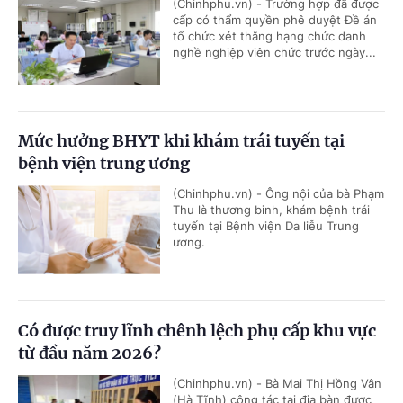
(Chinhphu.vn) - Trường hợp đã được
cấp có thẩm quyền phê duyệt Đề án
tổ chức xét thăng hạng chức danh
nghề nghiệp viên chức trước ngày...
Mức hưởng BHYT khi khám trái tuyến tại
bệnh viện trung ương
(Chinhphu.vn) - Ông nội của bà Phạm
Thu là thương binh, khám bệnh trái
tuyến tại Bệnh viện Da liễu Trung
ương.
Có được truy lĩnh chênh lệch phụ cấp khu vực
từ đầu năm 2026?
(Chinhphu.vn) - Bà Mai Thị Hồng Vân
(Hà Tĩnh) công tác tại địa bàn được