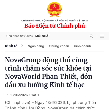
CHÍNH PHỦ NƯỚC CỘNG HÒA XÃ HỘI CHỦ NGHĨA VIỆT NAM
Báo Điện tử Chính phủ
Chủ nhật,
9/8/2026
MỚI NHẤT
Kinh tế
Ngân hàng
Chứng khoán
Kinh doanh
NovaGroup động thổ công
trình chăm sóc sức khỏe tại
NovaWorld Phan Thiết, đón
đầu xu hướng Kinh tế bạc
13/06/2026
14:11
(Chinhphu.vn) – Ngày 13/6/2026, tại phường Tiến
Thành, tỉnh Lâm Đồng, NovaGroup đã chính thức