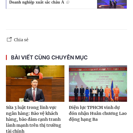
Doanh nghiệp xuất sắc châu Á
Chia sẻ
BÀI VIẾT CÙNG CHUYÊN MỤC
Sửa 3 luật trong lĩnh vực
Điện lực TPHCM vinh dự
ngân hàng: Bảo vệ khách
đón nhận Huân chương Lao
hàng, bảo đảm cạnh tranh
động hạng Ba
lành mạnh trên thị trường
tài chính