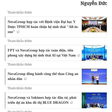
Nguyễn Đức
Tham khảo thêm
NovaGroup hợp tác với Bệnh viện Đại học Y
Dược TPHCM hoàn thiện hệ sinh thái "All-in-
one"
Tham khảo thêm
FPT và NovaGroup hợp tác toàn diện, tiên
phong xây dựng hệ sinh thái AI tại Việt Nam
Tham khảo thêm
NovaGroup đồng hành cùng thể thao Công an
nhân dân
Tham khảo thêm
NovaGroup và Sokimex hợp tác đầu tư, phát
triển dự án khu đô thị BLUE DRAGON
Tham khảo thêm