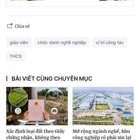
Chia sẻ
giáo viên
chức danh nghề nghiệp
vị trí công tác
THCS
BÀI VIẾT CÙNG CHUYÊN MỤC
Xác định loại đất theo Giấy
Mở rộng ngành nghề, khu
chứng nhận, không theo
công nghiệp có phải xin lại