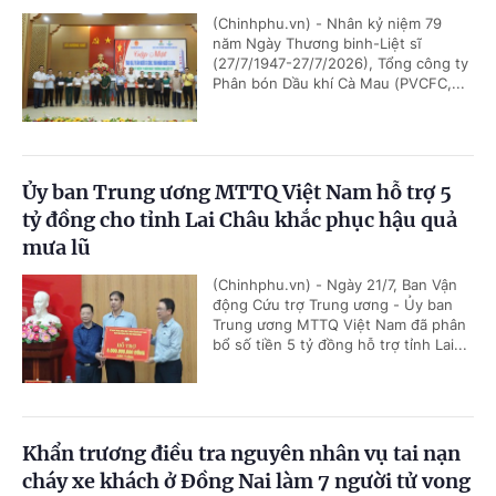
(Chinhphu.vn) - Nhân kỷ niệm 79
năm Ngày Thương binh-Liệt sĩ
(27/7/1947-27/7/2026), Tổng công ty
Phân bón Dầu khí Cà Mau (PVCFC,...
Ủy ban Trung ương MTTQ Việt Nam hỗ trợ 5
tỷ đồng cho tỉnh Lai Châu khắc phục hậu quả
mưa lũ
(Chinhphu.vn) - Ngày 21/7, Ban Vận
động Cứu trợ Trung ương - Ủy ban
Trung ương MTTQ Việt Nam đã phân
bổ số tiền 5 tỷ đồng hỗ trợ tỉnh Lai...
Khẩn trương điều tra nguyên nhân vụ tai nạn
cháy xe khách ở Đồng Nai làm 7 người tử vong