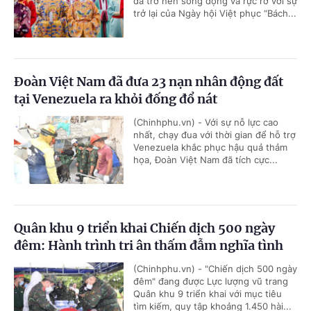
đã trở nên sống động và rực rỡ với sự
trở lại của Ngày hội Việt phục “Bách...
Đoàn Việt Nam đã đưa 23 nạn nhân động đất
tại Venezuela ra khỏi đống đổ nát
(Chinhphu.vn) - Với sự nỗ lực cao
nhất, chạy đua với thời gian để hỗ trợ
Venezuela khắc phục hậu quả thảm
họa, Đoàn Việt Nam đã tích cực...
Quân khu 9 triển khai Chiến dịch 500 ngày
đêm: Hành trình tri ân thấm đẫm nghĩa tình
(Chinhphu.vn) - "Chiến dịch 500 ngày
đêm" đang được Lực lượng vũ trang
Quân khu 9 triển khai với mục tiêu
tìm kiếm, quy tập khoảng 1.450 hài...