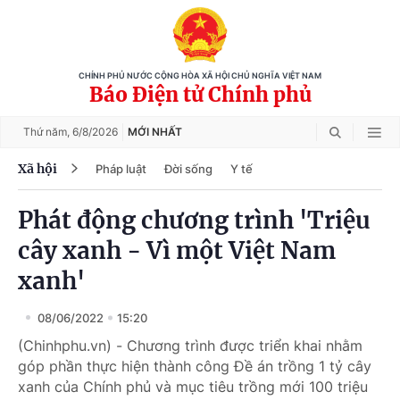
CHÍNH PHỦ NƯỚC CỘNG HÒA XÃ HỘI CHỦ NGHĨA VIỆT NAM
Báo Điện tử Chính phủ
Thứ năm,
6/8/2026
MỚI NHẤT
Xã hội
Pháp luật
Đời sống
Y tế
Phát động chương trình 'Triệu
cây xanh - Vì một Việt Nam
xanh'
08/06/2022
15:20
(Chinhphu.vn) - Chương trình được triển khai nhằm
góp phần thực hiện thành công Đề án trồng 1 tỷ cây
xanh của Chính phủ và mục tiêu trồng mới 100 triệu