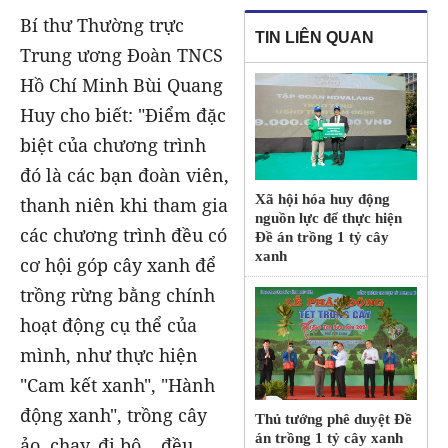
Bí thư Thường trực
TIN LIÊN QUAN
Trung ương Đoàn TNCS
Hồ Chí Minh Bùi Quang
Huy cho biết: "Điểm đặc
biệt của chương trình
đó là các bạn đoàn viên,
Xã hội hóa huy động
thanh niên khi tham gia
nguồn lực để thực hiện
các chương trình đều có
Đề án trồng 1 tỷ cây
xanh
cơ hội góp cây xanh để
trồng rừng bằng chính
hoạt động cụ thể của
mình, như thực hiện
"Cam kết xanh", "Hành
động xanh", trồng cây
Thủ tướng phê duyệt Đề
án trồng 1 tỷ cây xanh
ảo, chạy, đi bộ... đều