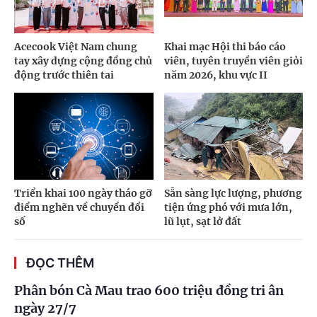
Acecook Việt Nam chung
Khai mạc Hội thi báo cáo
tay xây dựng cộng đồng chủ
viên, tuyên truyền viên giỏi
động trước thiên tai
năm 2026, khu vực II
Triển khai 100 ngày tháo gỡ
Sẵn sàng lực lượng, phương
điểm nghẽn về chuyển đổi
tiện ứng phó với mưa lớn,
số
lũ lụt, sạt lở đất
ĐỌC THÊM
Phân bón Cà Mau trao 600 triệu đồng tri ân
ngày 27/7