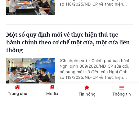
số 118/2025/NĐ-CP về thực hiện...
Một số quy định mới về thực hiện thủ tục
hành chính theo cơ chế một cửa, một cửa liên
thông
(Chinhphu.vn) - Chính phủ ban hành
Nghị định 309/2026/NĐ-CP sửa đổi,
bổ sung một số điều của Nghị định
số 118/2025/NĐ-CP về thực hiện...
Trang chủ
Media
Tin nóng
Thông tin
Chính sách hỗ trợ, khuyến khích doanh
Cổng TTĐT Chính phủ
English
中文
nghiệp tham gia hoạt động giáo dục nghề
nghiệp
(Chinhphu.vn) - Chính phủ ban hành