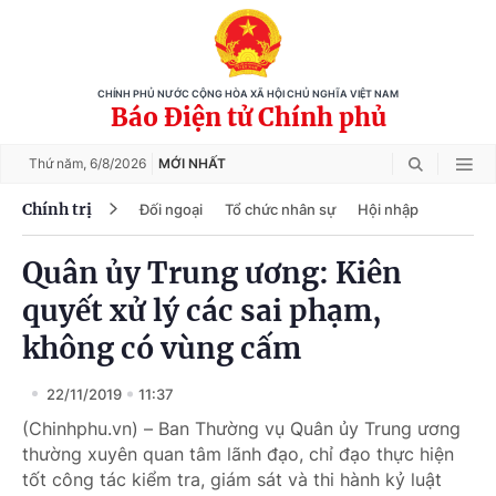
CHÍNH PHỦ NƯỚC CỘNG HÒA XÃ HỘI CHỦ NGHĨA VIỆT NAM
Báo Điện tử Chính phủ
Thứ năm,
6/8/2026
MỚI NHẤT
Chính trị
Đối ngoại
Tổ chức nhân sự
Hội nhập
Quân ủy Trung ương: Kiên
quyết xử lý các sai phạm,
không có vùng cấm
22/11/2019
11:37
(Chinhphu.vn) – Ban Thường vụ Quân ủy Trung ương
thường xuyên quan tâm lãnh đạo, chỉ đạo thực hiện
tốt công tác kiểm tra, giám sát và thi hành kỷ luật