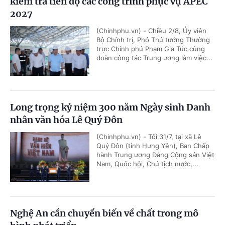
kiểm tra tiến độ các công trình phục vụ APEC
2027
(Chinhphu.vn) - Chiều 2/8, Ủy viên
Bộ Chính trị, Phó Thủ tướng Thường
trực Chính phủ Phạm Gia Túc cùng
đoàn công tác Trung ương làm việc...
Long trọng kỷ niệm 300 năm Ngày sinh Danh
nhân văn hóa Lê Quý Đôn
(Chinhphu.vn) - Tối 31/7, tại xã Lê
Quý Đôn (tỉnh Hưng Yên), Ban Chấp
hành Trung ương Đảng Cộng sản Việt
Nam, Quốc hội, Chủ tịch nước,...
Nghệ An cần chuyển biến về chất trong mô