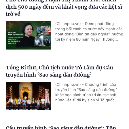
dịch 500 ngày đêm và khát vọng đưa các liệt sĩ
trở về
(Chinhphu.vn) - Được phát động
trong bối cảnh cả nước đẩy mạnh các
hoạt động "Đền ơn đáp nghĩa", hướng
tới kỷ niệm 80 năm Ngày Thương...
Tổng Bí thư, Chủ tịch nước Tô Lâm dự Cầu
truyền hình ‘Sao sáng dẫn đường’
(Chinhphu.vn) - Chương trình cầu
truyền hình "Sao sáng dẫn đường"
khắc họa hành trình tri ân các anh
hùng liệt sĩ đã hy sinh vì Tổ quốc,...
Cầu truyền hình ‘Sao sáng dẫn đường’: Tôn