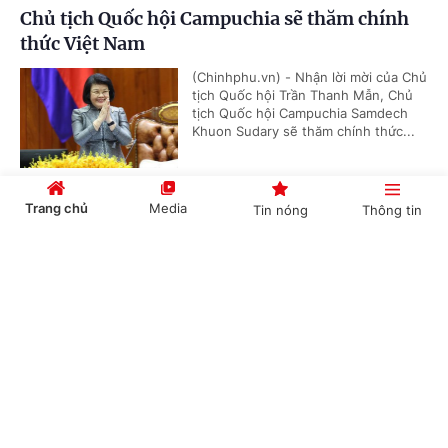
Chủ tịch Quốc hội Campuchia sẽ thăm chính
thức Việt Nam
(Chinhphu.vn) - Nhận lời mời của Chủ
tịch Quốc hội Trần Thanh Mẫn, Chủ
tịch Quốc hội Campuchia Samdech
Khuon Sudary sẽ thăm chính thức...
Trang chủ
Media
Tin nóng
Thông tin
Thủ tướng Chính phủ phát động "Phong trào
đẩy mạnh chăm lo người có công với cách
Cổng TTĐT Chính phủ
English
中文
mạng"
(Chinhphu.vn) - Sáng 23/7, tại Hà
Nội, Thủ tướng Chính phủ Lê Minh
Hưng dự Hội nghị tri ân người có
công với cách mạng toàn quốc năm...
Chuyên mục
CHÍNH TRỊ
KINH TẾ