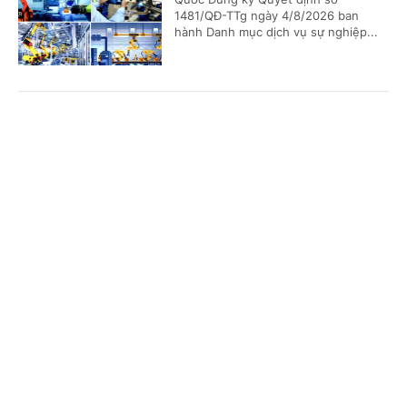
1481/QĐ-TTg ngày 4/8/2026 ban
hành Danh mục dịch vụ sự nghiệp...
Bảo đảm ngày khai giảng thực sự là ngày hội
Cổng TTĐT Chính phủ
English
中文
của học sinh và giáo viên
Trang chủ
Media
Tin nóng
Thông tin
(Chinhphu.vn) - Phó Thủ tướng Lê
Tiến Châu ký Quyết định số 1472/QĐ-
TTg ban hành Kế hoạch triển khai
thực hiện kết luận của đồng chí...
Chuyên mục
CHÍNH TRỊ
KINH TẾ
Quy định mới về quản lý và phát triển cụm
công nghiệp
VĂN HÓA
XÃ HỘI
(Chinhphu.vn) - Chính phủ ban hành
KHOA GIÁO
QUỐC TẾ
Nghị định số 303/2026/NĐ-CP ngày
01/8/2026 sửa đổi, bổ sung một số