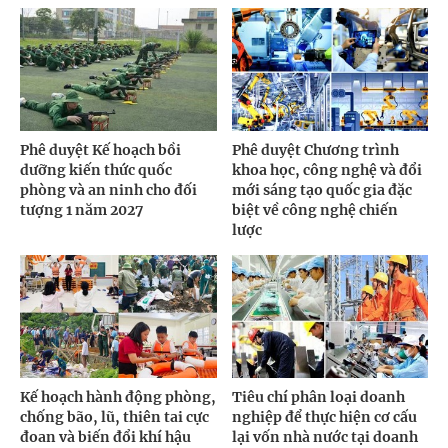
Phê duyệt Kế hoạch bồi
Phê duyệt Chương trình
dưỡng kiến thức quốc
khoa học, công nghệ và đổi
phòng và an ninh cho đối
mới sáng tạo quốc gia đặc
tượng 1 năm 2027
biệt về công nghệ chiến
lược
Kế hoạch hành động phòng,
Tiêu chí phân loại doanh
chống bão, lũ, thiên tai cực
nghiệp để thực hiện cơ cấu
đoan và biến đổi khí hậu
lại vốn nhà nước tại doanh