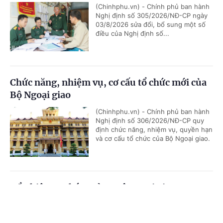
(Chinhphu.vn) - Chính phủ ban hành
Nghị định số 305/2026/NĐ-CP ngày
03/8/2026 sửa đổi, bổ sung một số
điều của Nghị định số...
Chức năng, nhiệm vụ, cơ cấu tổ chức mới của
Bộ Ngoại giao
(Chinhphu.vn) - Chính phủ ban hành
Nghị định số 306/2026/NĐ-CP quy
định chức năng, nhiệm vụ, quyền hạn
và cơ cấu tổ chức của Bộ Ngoại giao.
Bổ nhiệm 2 Thứ trưởng Bộ Ngoại giao
Cổng TTĐT Chính phủ
English
中文
(Chinhphu.vn) - Thủ tướng Chính phủ
Lê Minh Hưng đã ký các Quyết định
về việc điều động, bổ nhiệm giữ chức