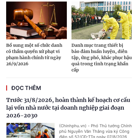
Bổ sung một số chức danh
Danh mục trang thiết bị
có thẩm quyền xử phạt vi
bảo đảm huấn luyện, diễn
phạm hành chính từ ngày
tập, ứng phó, khắc phục hậu
26/9/2026
quả trong tình trạng khẩn
cấp
ĐỌC THÊM
Trước 31/8/2026, hoàn thành kế hoạch cơ cấu
lại vốn nhà nước tại doanh nghiệp giai đoạn
2026-2030
(Chinhphu.vn) - Phó Thủ tướng Chính
phủ Nguyễn Văn Thắng vừa ký Công
điện số 52/CĐ-TTg ngày 07/8/2026