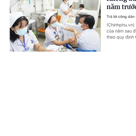
năm trướ
Trả lời công dân
(Chinhphu.vn)
của năm sau để
theo quy định 
Công chức
chỉ?
Trả lời công dân
(Chinhphu.vn)
tạo, bồi dưỡng
năng quản lý 