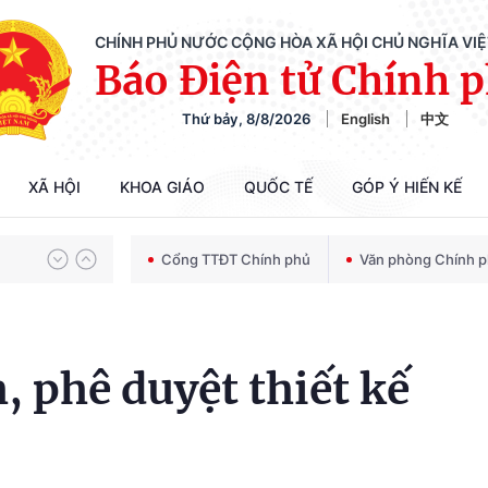
CHÍNH PHỦ NƯỚC CỘNG HÒA XÃ HỘI CHỦ NGHĨA VI
Báo Điện tử Chính 
Thứ bảy, 8/8/2026
English
中文
Chiến dịch 500 ngày đêm tìm kiếm, quy tập và xác định danh tính hài cốt liệt sĩ
XÃ HỘI
KHOA GIÁO
QUỐC TẾ
GÓP Ý HIẾN KẾ
Bảo vệ nền tảng tư tưởng của Đảng trong kỷ nguyên phát triển mới
Cổng TTĐT Chính phủ
Văn phòng Chính 
Chiến dịch 500 ngày đêm tìm kiếm, quy tập và xác định danh tính hài cốt liệt sĩ
 phê duyệt thiết kế