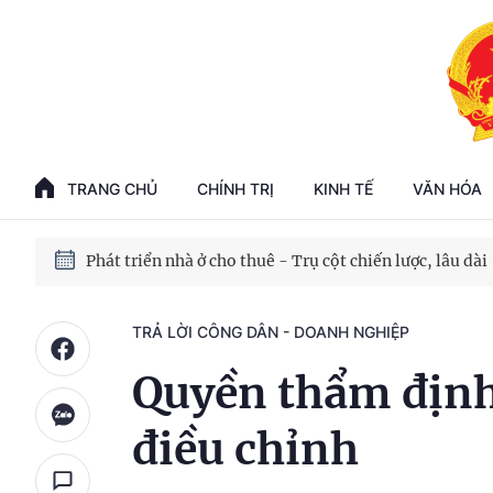
Phát triển kinh tế nhà nước trong kỷ nguyên mới
100 ngày xử lý các điểm nghẽn về chuyển đổi số
TRANG CHỦ
CHÍNH TRỊ
KINH TẾ
VĂN HÓA
Phát triển nhà ở cho thuê - Trụ cột chiến lược, lâu dài
Phát triển kinh tế nhà nước trong kỷ nguyên mới
TRẢ LỜI CÔNG DÂN - DOANH NGHIỆP
Quyền thẩm định,
điều chỉnh