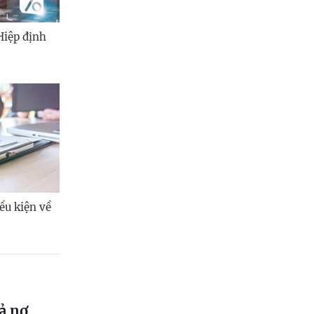
Hiệp định
ều kiện về
ả nợ