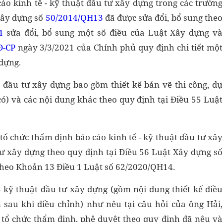
áo kinh tế - kỹ thuật đầu tư xây dựng trong các trườn
Xây dựng số
50/2014/QH13
đã được sửa đổi, bổ sung the
4
sửa đổi, bổ sung một số điều của Luật Xây dựng v
Đ-CP
ngày 3/3/2021 của Chính phủ quy định chi tiết mộ
 dựng.
t đầu tư xây dựng bao gồm thiết kế bản vẽ thi công, d
có) và các nội dung khác theo quy định tại Điều 55 Luậ
tổ chức thẩm định báo cáo kinh tế - kỹ thuật đầu tư xâ
tư xây dựng theo quy định tại Điều 56 Luật Xây dựng s
theo Khoản 13 Điều 1 Luật số 62/2020/QH14.
 - kỹ thuật đầu tư xây dựng (gồm nội dung thiết kế điề
 sau khi điều chỉnh) như nêu tại câu hỏi của ông Hải
 tổ chức thẩm định, phê duyệt theo quy định đã nêu v