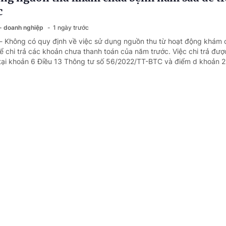
c
 - doanh nghiệp
1 ngày trước
 - Không có quy định về việc sử dụng nguồn thu từ hoạt động khám
 chi trả các khoản chưa thanh toán của năm trước. Việc chi trả đượ
tại khoản 6 Điều 13 Thông tư số 56/2022/TT-BTC và điểm d khoản 2 
 cấp xã xếp ngạch chuyên viên chính có cần
 - doanh nghiệp
1 ngày trước
 - Nghị định số 171/2025/NĐ-CP ngày 30/6/2025 của Chính phủ quy
 công chức không quy định về chứng chỉ chương trình bồi dưỡng kiế
nhà nước theo tiêu chuẩn ngạch công chức mà quy định chứng chỉ c