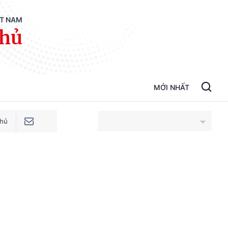
ỆT NAM
phủ
MỚI NHẤT
phủ
An Giang
Bắc Ninh
Cao Bằng