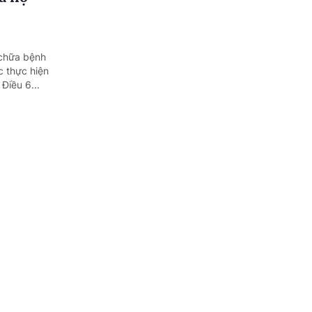
 chữa bệnh
c thực hiện
Điều 6...
 chứng
 định về đào
n thức, kỹ
hương...