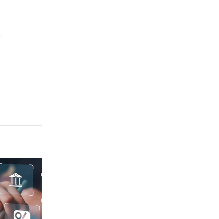
Quảng Ngãi
Quảng Ninh
n
Quảng Trị
Sơn La
Thanh Hóa
Thái Nguyên
Thừa Thiên Huế
Tuyên Quang
Tây Ninh
Vĩnh Long