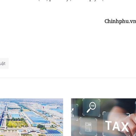
Chinhphu.v
uật