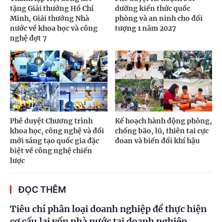
tặng Giải thưởng Hồ Chí
dưỡng kiến thức quốc
Minh, Giải thưởng Nhà
phòng và an ninh cho đối
nước về khoa học và công
tượng 1 năm 2027
nghệ đợt 7
Phê duyệt Chương trình
Kế hoạch hành động phòng,
khoa học, công nghệ và đổi
chống bão, lũ, thiên tai cực
mới sáng tạo quốc gia đặc
đoan và biến đổi khí hậu
biệt về công nghệ chiến
lược
ĐỌC THÊM
Tiêu chí phân loại doanh nghiệp để thực hiện
cơ cấu lại vốn nhà nước tại doanh nghiệp