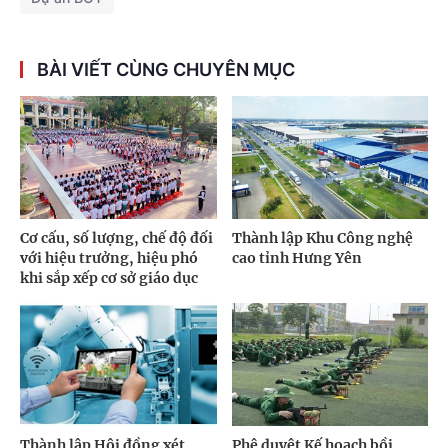
BÀI VIẾT CÙNG CHUYÊN MỤC
Cơ cấu, số lượng, chế độ đối
Thành lập Khu Công nghệ
với hiệu trưởng, hiệu phó
cao tỉnh Hưng Yên
khi sắp xếp cơ sở giáo dục
Thành lập Hội đồng xét
Phê duyệt Kế hoạch bồi