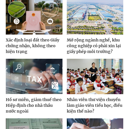
Xác định loại đất theo Giấy
Mở rộng ngành nghề, khu
chứng nhận, không theo
công nghiệp có phải xin lại
hiện trạng
giấy phép môi trường?
Hồ sơ miễn, giảm thuế theo
Nhân viên thư viện chuyển
Hiệp định cho nhà thầu
làm giáo viên tiểu học, điều
nước ngoài
kiện thế nào?