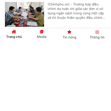
(Chinhphu.vn) - Trường hợp điều
chỉnh dự toán chi giữa các đơn vị sử
dụng ngân sách trong cùng một cấp
xã thì thuộc thẩm quyền điều chỉnh...
Trang chủ
Media
Tin nóng
Thông tin
Thủ tục cấp lại Giấy chứng nhận đăng ký
nghĩa vụ quân sự
Cổng TTĐT Chính phủ
English
中文
(Chinhphu.vn) - Trước đây, ông Khuất
Hữu Khánh (Hà Nội) đã hoàn thành
thủ tục đăng ký nghĩa vụ quân sự lần
đầu và được cấp Giấy chứng nhận...
Chuyên mục
Dự án có rừng, chuyển mục đích trước hay thu
CHÍNH TRỊ
KINH TẾ
hồi trước?
VĂN HÓA
XÃ HỘI
(Chinhphu.vn) - Công ty của Hoàng