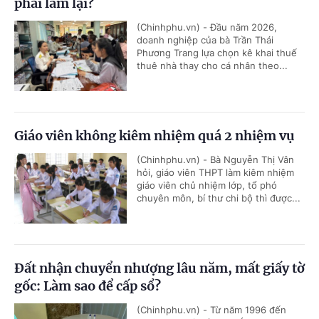
phải làm lại?
(Chinhphu.vn) - Đầu năm 2026,
doanh nghiệp của bà Trần Thái
Phương Trang lựa chọn kê khai thuế
thuê nhà thay cho cá nhân theo...
Giáo viên không kiêm nhiệm quá 2 nhiệm vụ
(Chinhphu.vn) - Bà Nguyễn Thị Vân
hỏi, giáo viên THPT làm kiêm nhiệm
giáo viên chủ nhiệm lớp, tổ phó
chuyên môn, bí thư chi bộ thì được...
Đất nhận chuyển nhượng lâu năm, mất giấy tờ
gốc: Làm sao để cấp sổ?
(Chinhphu.vn) - Từ năm 1996 đến