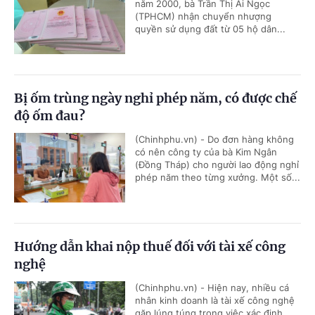
năm 2000, bà Trần Thị Ái Ngọc
(TPHCM) nhận chuyển nhượng
quyền sử dụng đất từ 05 hộ dân...
Bị ốm trùng ngày nghỉ phép năm, có được chế
độ ốm đau?
(Chinhphu.vn) - Do đơn hàng không
có nên công ty của bà Kim Ngân
(Đồng Tháp) cho người lao động nghỉ
phép năm theo từng xưởng. Một số...
Hướng dẫn khai nộp thuế đối với tài xế công
nghệ
(Chinhphu.vn) - Hiện nay, nhiều cá
nhân kinh doanh là tài xế công nghệ
gặp lúng túng trong việc xác định