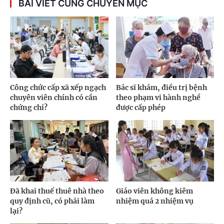
BÀI VIẾT CÙNG CHUYÊN MỤC
Công chức cấp xã xếp ngạch
Bác sĩ khám, điều trị bệnh
chuyên viên chính có cần
theo phạm vi hành nghề
chứng chỉ?
được cấp phép
Đã khai thuế thuê nhà theo
Giáo viên không kiêm
quy định cũ, có phải làm
nhiệm quá 2 nhiệm vụ
lại?