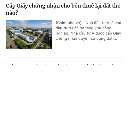
Cấp Giấy chứng nhận cho bên thuê lại đất thế
nào?
(Chinhphu.vn) - Nhà đầu tư A là chủ
đầu tư dự án hạ tầng khu công
nghiệp. Nhà đầu tư A được cấp Giấy
chứng nhận quyền sử dụng đất,...
Đối tượng nào được áp dụng chế độ phụ cấp
thu hút?
Cổng TTĐT Chính phủ
English
中文
(Chinhphu.vn) - Ông Lê Hùng (Huế)
là giáo viên, công tác 22 năm ở xã
Trang chủ
Media
Tin nóng
Thông tin
đặc biệt khó khăn. Tháng 8/2020 ông
được chuyển đến xã thuận lợi, đã...
Chuyên mục
Mua nhà ở xã hội: Vợ thân nhân liệt sĩ vẫn