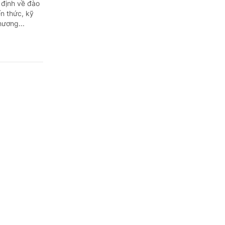
 định về đào
n thức, kỹ
hương...
ợc cấp
rị các bệnh
i, Ngoại,
ạn tính...
i?