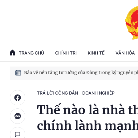
Phát triển kinh tế nhà nước trong kỷ nguyên mới
100 ngày xử lý các điểm nghẽn về chuyển đổi số
TRANG CHỦ
CHÍNH TRỊ
KINH TẾ
VĂN HÓA
Phát triển nhà ở cho thuê - Trụ cột chiến lược, lâu dài
Phát triển kinh tế nhà nước trong kỷ nguyên mới
TRẢ LỜI CÔNG DÂN - DOANH NGHIỆP
Thế nào là nhà th
chính lành mạn