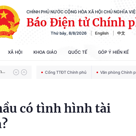
CHÍNH PHỦ NƯỚC CỘNG HÒA XÃ HỘI CHỦ NGHĨA VI
Báo Điện tử Chính 
Thứ bảy, 8/8/2026
English
中文
Chiến dịch 500 ngày đêm tìm kiếm, quy tập và xác định danh tính hài cốt liệt sĩ
XÃ HỘI
KHOA GIÁO
QUỐC TẾ
GÓP Ý HIẾN KẾ
Bảo vệ nền tảng tư tưởng của Đảng trong kỷ nguyên phát triển mới
Cổng TTĐT Chính phủ
Văn phòng Chính 
Chiến dịch 500 ngày đêm tìm kiếm, quy tập và xác định danh tính hài cốt liệt sĩ
ầu có tình hình tài
h?