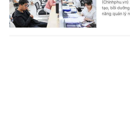
(Chinhphu.vn)
tạo, bồi dưỡng
năng quản lý 
Bác sĩ kh
phép
Trả lời công dân
(Chinhphu.vn) 
mạn tính tăng
Sản, Da liễu, 
Đã khai t
Trả lời công dân