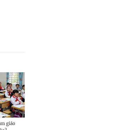
Quảng Ngãi
Quảng Ninh
Quảng Trị
Sơn La
Thanh Hóa
Thái Nguyên
Thừa Thiên Huế
Tuyên Quang
Tây Ninh
Vĩnh Long
àm giáo