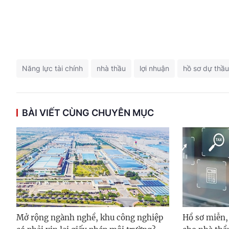
Năng lực tài chính
nhà thầu
lợi nhuận
hồ sơ dự thầu
BÀI VIẾT CÙNG CHUYÊN MỤC
Mở rộng ngành nghề, khu công nghiệp
Hồ sơ miễn,