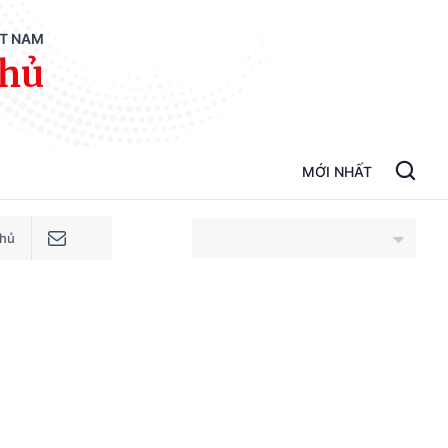
ỆT NAM
phủ
MỚI NHẤT
phủ
An Giang
Bắc Ninh
Cao Bằng