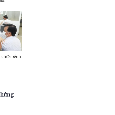
nào?
 chữa bệnh
 chứng