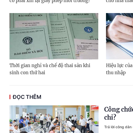
có phải xin lại giấy phép môi trường?
cho nhà thầ
Thời gian nghỉ và chế độ thai sản khi
Hiệu lực của
sinh con thứ hai
thu nhập
ĐỌC THÊM
Công chức
chỉ?
Trả lời công dân