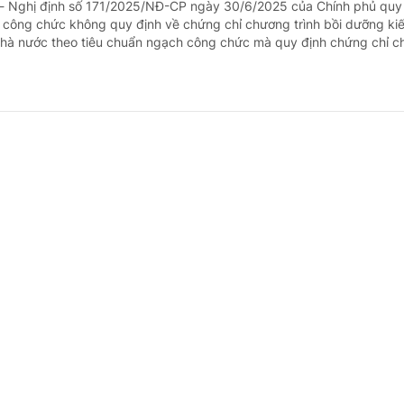
 - Nghị định số 171/2025/NĐ-CP ngày 30/6/2025 của Chính phủ quy
 công chức không quy định về chứng chỉ chương trình bồi dưỡng kiế
nhà nước theo tiêu chuẩn ngạch công chức mà quy định chứng chỉ c
ám, điều trị bệnh theo phạm vi hành nghề đư
 - doanh nghiệp
19 giờ trước
- Bà Nguyễn Vân (Bắc Ninh) hỏi, bác sĩ y khoa có được khám, điều t
 huyết áp, đái tháo đường, Hen-COPD không? Bác sĩ chuyên khoa Nh
Hồi sức cấp cứu, Tai Mũi Họng, Mắt có được khám, điều trị các bệnh m
huế thuê nhà theo quy định cũ, có phải làm lạ
 - doanh nghiệp
20 giờ trước