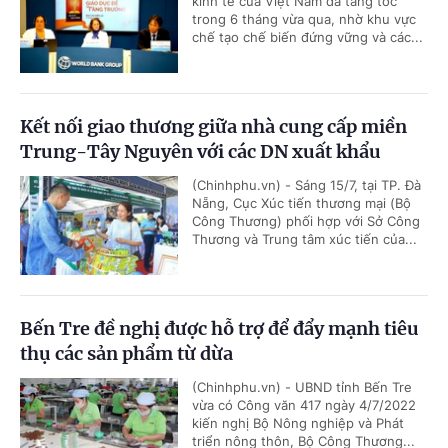
kinh tế của Việt Nam đã tăng tốc
trong 6 tháng vừa qua, nhờ khu vực
chế tạo chế biến đứng vững và các...
Kết nối giao thương giữa nhà cung cấp miền
Trung-Tây Nguyên với các DN xuất khẩu
(Chinhphu.vn) - Sáng 15/7, tại TP. Đà
Nẵng, Cục Xúc tiến thương mại (Bộ
Công Thương) phối hợp với Sở Công
Thương và Trung tâm xúc tiến của...
Bến Tre đề nghị được hỗ trợ để đẩy mạnh tiêu
thụ các sản phẩm từ dừa
(Chinhphu.vn) - UBND tỉnh Bến Tre
vừa có Công văn 417 ngày 4/7/2022
kiến nghị Bộ Nông nghiệp và Phát
triển nông thôn, Bộ Công Thương...