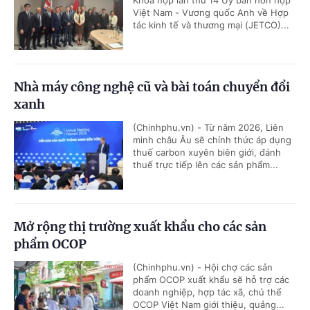
Khóa họp lần thứ 14 Ủy ban hỗn hợp
Việt Nam - Vương quốc Anh về Hợp
tác kinh tế và thương mại (JETCO)...
Nhà máy công nghệ cũ và bài toán chuyển đổi
xanh
(Chinhphu.vn) - Từ năm 2026, Liên
minh châu Âu sẽ chính thức áp dụng
thuế carbon xuyên biên giới, đánh
thuế trực tiếp lên các sản phẩm...
Mở rộng thị trường xuất khẩu cho các sản
phẩm OCOP
(Chinhphu.vn) - Hội chợ các sản
phẩm OCOP xuất khẩu sẽ hỗ trợ các
doanh nghiệp, hợp tác xã, chủ thể
OCOP Việt Nam giới thiệu, quảng...