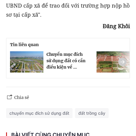
UBND cấp xã để trao đối với trường hợp nộp hồ
sơ tại cấp xã".
Đăng Khôi
Tin liên quan
Chuyển mục đích
C
sử dụng đất có cần
s
điều kiện về ...
p
Chia sẻ
chuyển mục đích sử dụng đất
đất trồng cây
BÀI VIẾT CÙNG CHUYÊN MỤC