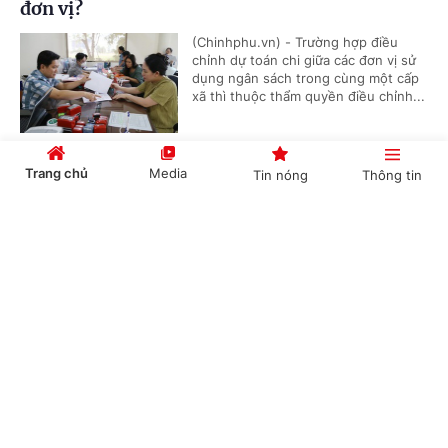
đơn vị?
(Chinhphu.vn) - Trường hợp điều
chỉnh dự toán chi giữa các đơn vị sử
dụng ngân sách trong cùng một cấp
xã thì thuộc thẩm quyền điều chỉnh...
Trang chủ
Media
Tin nóng
Thông tin
Thủ tục cấp lại Giấy chứng nhận đăng ký
nghĩa vụ quân sự
Cổng TTĐT Chính phủ
English
中文
(Chinhphu.vn) - Trước đây, ông Khuất
Hữu Khánh (Hà Nội) đã hoàn thành
thủ tục đăng ký nghĩa vụ quân sự lần
đầu và được cấp Giấy chứng nhận...
Chuyên mục
Dự án có rừng, chuyển mục đích trước hay thu
CHÍNH TRỊ
KINH TẾ
hồi trước?