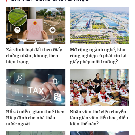
Xác định loại đất theo Giấy
Mở rộng ngành nghề, khu
chứng nhận, không theo
công nghiệp có phải xin lại
hiện trạng
giấy phép môi trường?
Hồ sơ miễn, giảm thuế theo
Nhân viên thư viện chuyển
Hiệp định cho nhà thầu
làm giáo viên tiểu học, điều
nước ngoài
kiện thế nào?