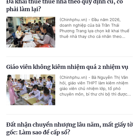
Đã khai thuế thuê nhà theo quy định cũ, có
phải làm lại?
(Chinhphu.vn) - Đầu năm 2026,
doanh nghiệp của bà Trần Thái
Phương Trang lựa chọn kê khai thuế
thuê nhà thay cho cá nhân theo...
Giáo viên không kiêm nhiệm quá 2 nhiệm vụ
(Chinhphu.vn) - Bà Nguyễn Thị Vân
hỏi, giáo viên THPT làm kiêm nhiệm
giáo viên chủ nhiệm lớp, tổ phó
chuyên môn, bí thư chi bộ thì được...
Đất nhận chuyển nhượng lâu năm, mất giấy tờ
gốc: Làm sao để cấp sổ?