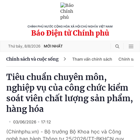
CHÍNH PHỦ NƯỚC CỘNG HÒA XÃ HỘI CHỦ NGHĨA VIỆT NAM
Báo Điện tử Chính phủ
Thứ bảy,
8/8/2026
MỚI NHẤT
Chính sách và cuộc sống
Tham vấn chính sách
Chính sách
Tiêu chuẩn chuyên môn,
nghiệp vụ của công chức kiểm
soát viên chất lượng sản phẩm,
hàng hóa
03/06/2026
17:12
(Chinhphu.vn) - Bộ trưởng Bộ Khoa học và Công
nghệ ban hành Thông tư 25/2026/TT-BKHCN quy