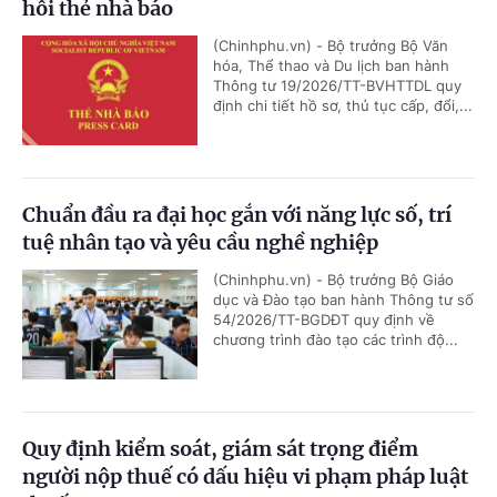
hồi thẻ nhà báo
(Chinhphu.vn) - Bộ trưởng Bộ Văn
hóa, Thể thao và Du lịch ban hành
Thông tư 19/2026/TT-BVHTTDL quy
định chi tiết hồ sơ, thủ tục cấp, đổi,...
Chuẩn đầu ra đại học gắn với năng lực số, trí
tuệ nhân tạo và yêu cầu nghề nghiệp
(Chinhphu.vn) - Bộ trưởng Bộ Giáo
dục và Đào tạo ban hành Thông tư số
54/2026/TT-BGDĐT quy định về
chương trình đào tạo các trình độ...
Quy định kiểm soát, giám sát trọng điểm
người nộp thuế có dấu hiệu vi phạm pháp luật