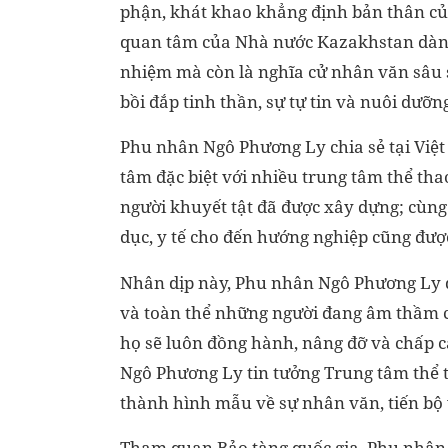
phận, khát khao khẳng định bản thân củ
quan tâm của Nhà nước Kazakhstan dành 
nhiệm mà còn là nghĩa cử nhân văn sâu sắ
bồi đắp tinh thần, sự tự tin và nuôi dưỡn
Phu nhân Ngô Phương Ly chia sẻ tại Việ
tâm đặc biệt với nhiều trung tâm thể th
người khuyết tật đã được xây dựng; cùng 
dục, y tế cho đến hướng nghiệp cũng được
Nhân dịp này, Phu nhân Ngô Phương Ly đã
và toàn thể những người đang âm thầm c
họ sẽ luôn đồng hành, nâng đỡ và chấp 
Ngô Phương Ly tin tưởng Trung tâm thể 
thành hình mẫu về sự nhân văn, tiến bộ
Tham quan Bảo tàng quốc gia, Phu nhân 