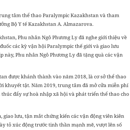
rung tâm thể thao Paralympic Kazakhstan và tham
rưởng Bộ Y tế Kazakhstan A. Almazarova.
khstan, Phu nhân Ngô Phương Ly đã nghe giới thiệu về
 đuốc các kỳ vận hội Paralympic thế giới và giao lưu
dịp này, Phu nhân Ngô Phương Ly đã tặng quà các vận
an được khánh thành vào năm 2018, là cơ sở thể thao
gười khuyết tật. Năm 2019, trung tâm đã mở cửa miễn phí
 thúc đẩy sự hoà nhập xã hội và phát triển thể thao cho
 giao lưu, tận mắt chứng kiến các vận động viên kiên
ày tỏ xúc động trước tinh thần mạnh mẽ, vượt lên số