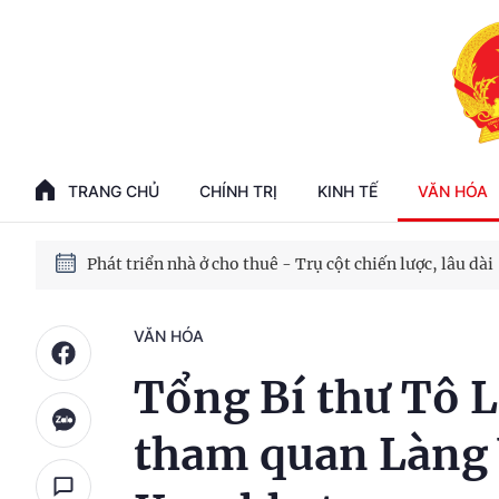
Phát triển kinh tế nhà nước trong kỷ nguyên mới
100 ngày xử lý các điểm nghẽn về chuyển đổi số
TRANG CHỦ
CHÍNH TRỊ
KINH TẾ
VĂN HÓA
Phát triển nhà ở cho thuê - Trụ cột chiến lược, lâu dài
Phát triển kinh tế nhà nước trong kỷ nguyên mới
VĂN HÓA
Tổng Bí thư Tô 
tham quan Làng 