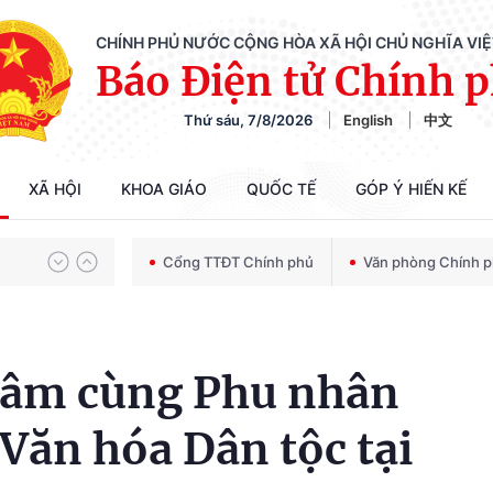
CHÍNH PHỦ NƯỚC CỘNG HÒA XÃ HỘI CHỦ NGHĨA VI
Báo Điện tử Chính 
Thứ sáu, 7/8/2026
English
中文
Chiến dịch 500 ngày đêm tìm kiếm, quy tập và xác định danh tính hài cốt liệt sĩ
XÃ HỘI
KHOA GIÁO
QUỐC TẾ
GÓP Ý HIẾN KẾ
Bảo vệ nền tảng tư tưởng của Đảng trong kỷ nguyên phát triển mới
Cổng TTĐT Chính phủ
Văn phòng Chính 
Chiến dịch 500 ngày đêm tìm kiếm, quy tập và xác định danh tính hài cốt liệt sĩ
Lâm cùng Phu nhân
Văn hóa Dân tộc tại