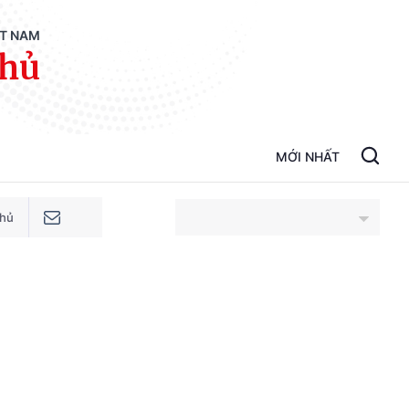
ỆT NAM
phủ
MỚI NHẤT
phủ
An Giang
Bắc Ninh
Cao Bằng