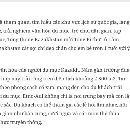
ã tham quan, tìm hiểu các khu vực lịch sử quốc gia, làng
 trải nghiệm văn hóa du mục, trò chơi dân gian, tập
ục, Tổng thống Kazakhstan mời Tổng Bí thư Tô Lâm
khstan cắt sợi chỉ đeo chân cho em bé tròn 1 tuổi với ý
à văn hóa của người du mục Kazakh. Nằm gần trường đua
hợp này trải rộng trên diện tích khoảng 2.500 m2. Tại
ế theo phong cách cổ xưa, mang đến cho du khách trải
 du mục. Etno-Aul không chỉ là nơi trưng bày mà còn là
c sắc. Du khách có thể tham gia các lễ hội âm nhạc, hội
n gian như bắn cung, cưỡi ngựa và các môn thể thao
thực truyền thống.