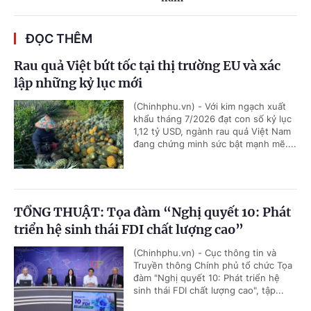
ĐỌC THÊM
Rau quả Việt bứt tốc tại thị trường EU và xác
lập những kỷ lục mới
(Chinhphu.vn) - Với kim ngạch xuất
khẩu tháng 7/2026 đạt con số kỷ lục
1,12 tỷ USD, ngành rau quả Việt Nam
đang chứng minh sức bật mạnh mẽ....
TỔNG THUẬT: Tọa đàm “Nghị quyết 10: Phát
triển hệ sinh thái FDI chất lượng cao”
(Chinhphu.vn) - Cục thông tin và
Truyền thông Chính phủ tổ chức Tọa
đàm "Nghị quyết 10: Phát triển hệ
sinh thái FDI chất lượng cao", tập...