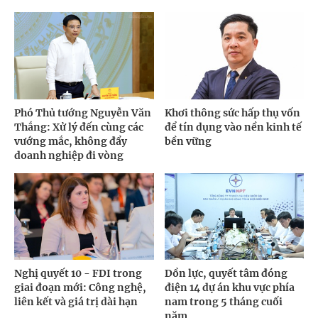
Phó Thủ tướng Nguyễn Văn
Khơi thông sức hấp thụ vốn
Thắng: Xử lý đến cùng các
để tín dụng vào nền kinh tế
vướng mắc, không đẩy
bền vững
doanh nghiệp đi vòng
Nghị quyết 10 - FDI trong
Dồn lực, quyết tâm đóng
giai đoạn mới: Công nghệ,
điện 14 dự án khu vực phía
liên kết và giá trị dài hạn
nam trong 5 tháng cuối
năm