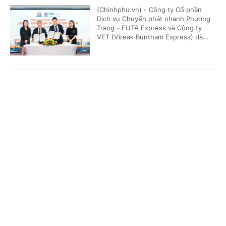
(Chinhphu.vn) - Công ty Cổ phần
Dịch vụ Chuyển phát nhanh Phương
Trang - FUTA Express và Công ty
VET (Vireak Buntham Express) đã...
Doanh nghiệp đồng hành kiến tạo động lực
Cổng TTĐT Chính phủ
English
中文
tăng trưởng bền vững
Trang chủ
Media
Tin nóng
Thông tin
(Chinhphu.vn) - Sáng 6/8, tại Hưng
Yên, Hội đồng Doanh nghiệp vì sự
phát triển bền vững thuộc Liên đoàn
Thương mại và Công nghiệp Việt...
Chuyên mục
CHÍNH TRỊ
KINH TẾ
Phó Thủ tướng Thường trực Phạm Gia Túc:
Sửa đổi 3 luật trong lĩnh vực ngân hàng nhằm
VĂN HÓA
XÃ HỘI
hoàn thiện thể chế, khắc phục khoảng trống