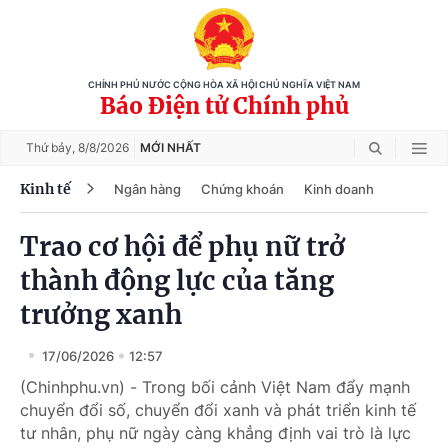
CHÍNH PHỦ NƯỚC CỘNG HÒA XÃ HỘI CHỦ NGHĨA VIỆT NAM
Báo Điện tử Chính phủ
Thứ bảy,
8/8/2026
MỚI NHẤT
Kinh tế
Ngân hàng
Chứng khoán
Kinh doanh
Trao cơ hội để phụ nữ trở
thành động lực của tăng
trưởng xanh
17/06/2026
12:57
(Chinhphu.vn) - Trong bối cảnh Việt Nam đẩy mạnh
chuyển đổi số, chuyển đổi xanh và phát triển kinh tế
tư nhân, phụ nữ ngày càng khẳng định vai trò là lực