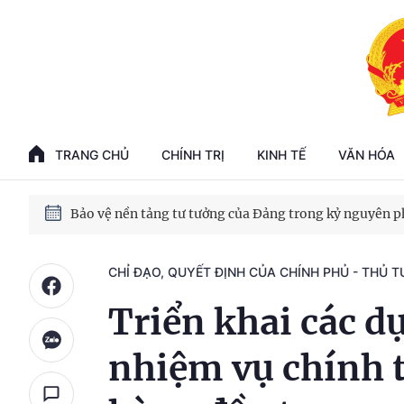
Phát triển kinh tế nhà nước trong kỷ nguyên mới
100 ngày xử lý các điểm nghẽn về chuyển đổi số
TRANG CHỦ
CHÍNH TRỊ
KINH TẾ
VĂN HÓA
Phát triển nhà ở cho thuê - Trụ cột chiến lược, lâu dài
Phát triển kinh tế nhà nước trong kỷ nguyên mới
CHỈ ĐẠO, QUYẾT ĐỊNH CỦA CHÍNH PHỦ - THỦ 
Triển khai các d
nhiệm vụ chính t