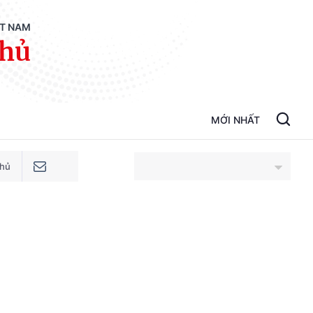
ỆT NAM
phủ
MỚI NHẤT
phủ
An Giang
Bắc Ninh
Cao Bằng