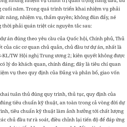
trong những nhiệm vụ chính trị quan trọng hàng đầu, ưu
g cuối năm. Trong quá trình triển khai nhiệm vụ phải
hức năng, nhiệm vụ, thẩm quyền; không đùn đẩy, né
g thời phải quán triệt các nguyên tắc sau:
c dự án đúng theo yêu cầu của Quốc hội, Chính phủ, Thủ
t của các cơ quan chủ quản, chủ đầu tư dự án, nhất là
18-KL/TW Hội nghị Trung ương 2; kiên quyết không được
g có lý do khách quan, chính đáng; đây là tiêu chí quan
iệm vụ theo quy định của Đảng và phân bổ, giao vốn
n khai tuân thủ đúng quy trình, thủ tục, quy định của
đúng tiêu chuẩn kỹ thuật, an toàn trong cả vòng đời dự
rình, tiêu chuẩn kỹ thuật làm ảnh hưởng tới chất lượng
các chủ đầu tư rà soát, điều chỉnh lại tiến độ để đáp ứng