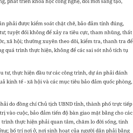
g, phát triển khoa học công nghệ, đổi mới sáng tạo,
ự án phải được kiểm soát chặt chẽ, bảo đảm tính đúng,
tư; tuyệt đối không để xảy ra tiêu cực, tham nhũng, thất
ớc, xã hội; thường xuyên theo dõi, kiểm tra, thanh tra để
ng quá trình thực hiện, không để các sai sót nhỏ tích tụ
u tư, thực hiện đầu tư các công trình, dự án phải đánh
quả kinh tế - xã hội và các mục tiêu bảo đảm quốc phòng,
phải do đồng chí Chủ tịch UBND tỉnh, thành phố trực tiếp
trị vào cuộc, bảo đảm tiến độ bàn giao mặt bằng cho các
 trình thực hiện phải quan tâm, chăm lo đời sống, tinh
ng; bố trí nơi ở, nơi sinh hoạt của người dân phải bằng