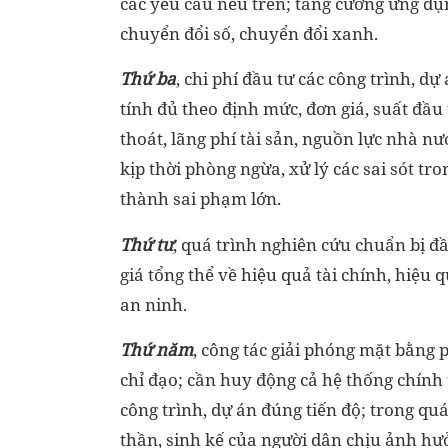
các yêu cầu nêu trên; tăng cường ứng dụn
chuyển đổi số, chuyển đổi xanh.
Thứ ba
, chi phí đầu tư các công trình, d
tính đủ theo định mức, đơn giá, suất đầu 
thoát, lãng phí tài sản, nguồn lực nhà nư
kịp thời phòng ngừa, xử lý các sai sót tro
thành sai phạm lớn.
Thứ tư
, quá trình nghiên cứu chuẩn bị đầ
giá tổng thể về hiệu quả tài chính, hiệu 
an ninh.
Thứ năm
, công tác giải phóng mặt bằng 
chỉ đạo; cần huy động cả hệ thống chính 
công trình, dự án đúng tiến độ; trong quá
thần, sinh kế của người dân chịu ảnh hưở