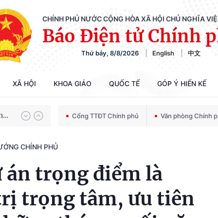
CHÍNH PHỦ NƯỚC CỘNG HÒA XÃ HỘI CHỦ NGHĨA VI
Báo Điện tử Chính 
Thứ bảy, 8/8/2026
English
中文
Chiến dịch 500 ngày đêm tìm kiếm, quy tập và xác định danh tính hài cốt liệt sĩ
XÃ HỘI
KHOA GIÁO
QUỐC TẾ
GÓP Ý HIẾN KẾ
Bảo vệ nền tảng tư tưởng của Đảng trong kỷ nguyên phát triển mới
Cổng TTĐT Chính phủ
Văn phòng Chính 
TƯỚNG CHÍNH PHỦ
Chiến dịch 500 ngày đêm tìm kiếm, quy tập và xác định danh tính hài cốt liệt sĩ
ự án trọng điểm là
rị trọng tâm, ưu tiên