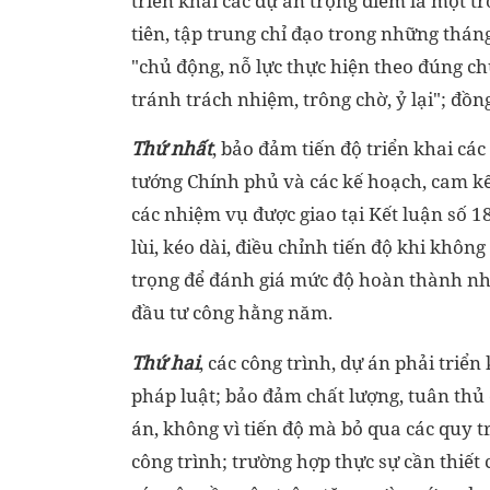
triển khai các dự án trọng điểm là một 
tiên, tập trung chỉ đạo trong những thán
"chủ động, nỗ lực thực hiện theo đúng c
tránh trách nhiệm, trông chờ, ỷ lại"; đồn
Thứ nhất
, bảo đảm tiến độ triển khai cá
tướng Chính phủ và các kế hoạch, cam kế
các nhiệm vụ được giao tại Kết luận số 
lùi, kéo dài, điều chỉnh tiến độ khi khôn
trọng để đánh giá mức độ hoàn thành nh
đầu tư công hằng năm.
Thứ hai
, các công trình, dự án phải triể
pháp luật; bảo đảm chất lượng, tuân thủ 
án, không vì tiến độ mà bỏ qua các quy t
công trình; trường hợp thực sự cần thiết 