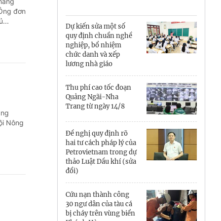
Cà Mau
tháng
 Ông đơn
...
Cần Thơ
Dự kiến sửa một số
quy định chuẩn nghề
Điện Biên
nghiệp, bổ nhiệm
chức danh và xếp
Đà Nẵng
lương nhà giáo
Đắk Lắk
Thu phí cao tốc đoạn
Quảng Ngãi-Nha
Đồng Nai
Trang từ ngày 14/8
áng
ội Nông
Đồng Tháp
Đề nghị quy định rõ
hai tư cách pháp lý của
Gia Lai
Petrovietnam trong dự
thảo Luật Dầu khí (sửa
Hà Nội
đổi)
Hồ Chí Minh
Cứu nạn thành công
30 ngư dân của tàu cá
Hà Tĩnh
bị cháy trên vùng biển