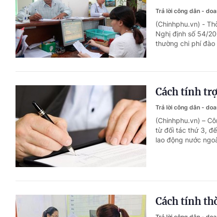
Trả lời công dân - do
(Chinhphu.vn) - Th
Nghị định số 54/20
thường chi phí đào 
Cách tính tr
Trả lời công dân - do
(Chinhphu.vn) – C
từ đối tác thứ 3, đ
lao động nước ngoài
Cách tính thờ
Trả lời công dân - do