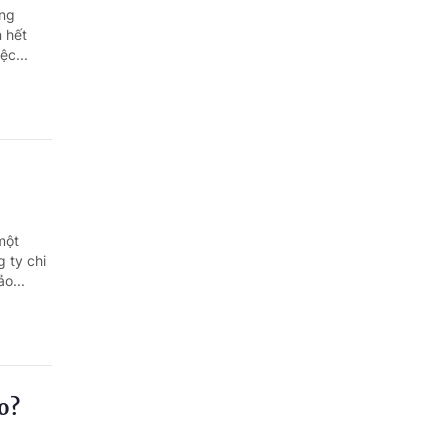
áng
 hết
c...
một
 ty chi
o...
o?