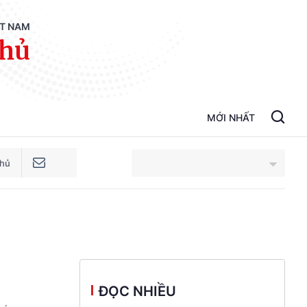
ỆT NAM
phủ
MỚI NHẤT
phủ
An Giang
Bắc Ninh
Cao Bằng
ĐỌC NHIỀU