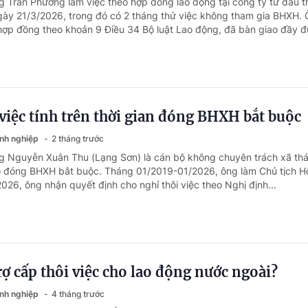
g Trần Phương làm việc theo hợp đồng lao động tại công ty từ đầu 
ày 21/3/2026, trong đó có 2 tháng thử việc không tham gia BHXH.
p đồng theo khoản 9 Điều 34 Bộ luật Lao động, đã bàn giao đầy đủ
 việc tính trên thời gian đóng BHXH bắt buộc
anh nghiệp
2 tháng trước
ng Nguyễn Xuân Thu (Lạng Sơn) là cán bộ không chuyên trách xã th
ó đóng BHXH bắt buộc. Tháng 01/2019-01/2026, ông làm Chủ tịch H
026, ông nhận quyết định cho nghỉ thôi việc theo Nghị định...
trợ cấp thôi việc cho lao động nước ngoài?
anh nghiệp
4 tháng trước