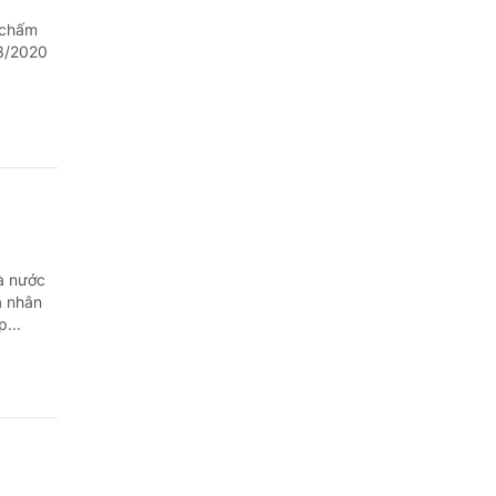
 chấm
/3/2020
à nước
á nhân
...