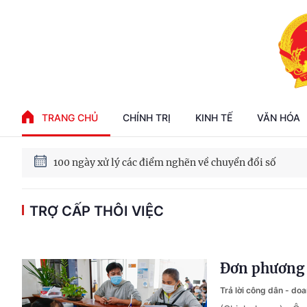
Phát triển kinh tế nhà nước trong kỷ nguyên mới
TRANG CHỦ
CHÍNH TRỊ
KINH TẾ
VĂN HÓA
100 ngày xử lý các điểm nghẽn về chuyển đổi số
Phát triển nhà ở cho thuê - Trụ cột chiến lược, lâu dài
TRỢ CẤP THÔI VIỆC
Phát triển kinh tế nhà nước trong kỷ nguyên mới
Đơn phương n
Trả lời công dân - do