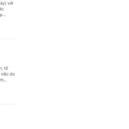
Quảng Ngãi
ày) với
ác
Quảng Ninh
p...
Quảng Trị
Sơn La
Thanh Hóa
Thái Nguyên
, tổ
 việc do
Thừa Thiên Huế
h...
Tuyên Quang
Tây Ninh
Vĩnh Long