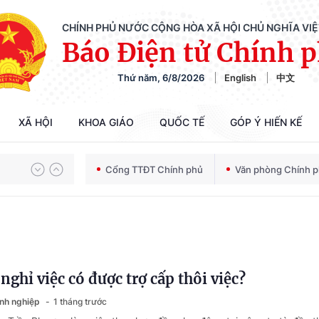
CHÍNH PHỦ NƯỚC CỘNG HÒA XÃ HỘI CHỦ NGHĨA VI
Báo Điện tử Chính 
Thứ năm, 6/8/2026
English
中文
Chiến dịch 500 ngày đêm tìm kiếm, quy tập và xác định danh tính hài cốt liệt sĩ
XÃ HỘI
KHOA GIÁO
QUỐC TẾ
GÓP Ý HIẾN KẾ
Bảo vệ nền tảng tư tưởng của Đảng trong kỷ nguyên phát triển mới
Cổng TTĐT Chính phủ
Văn phòng Chính 
Chiến dịch 500 ngày đêm tìm kiếm, quy tập và xác định danh tính hài cốt liệt sĩ
ghỉ việc có được trợ cấp thôi việc?
anh nghiệp
1 tháng trước