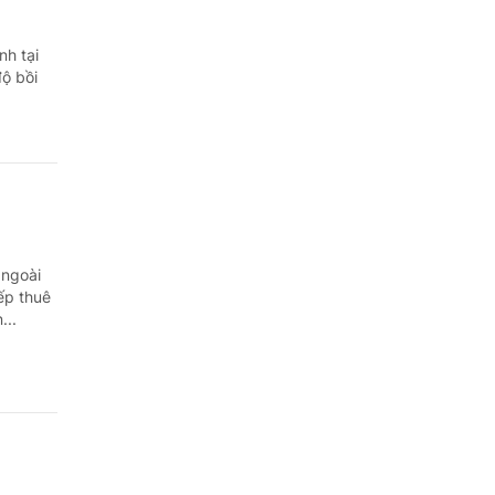
nh tại
ộ bồi
 ngoài
ếp thuê
...