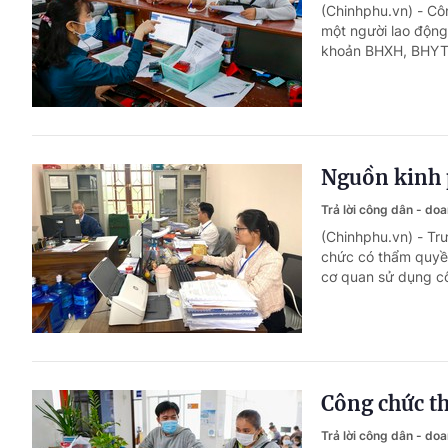
(Chinhphu.vn) - Cô
một người lao động
khoản BHXH, BHYT, b
Nguồn kinh p
Trả lời công dân - do
(Chinhphu.vn) - Tr
chức có thẩm quyền 
cơ quan sử dụng cô
Công chức thô
Trả lời công dân - do