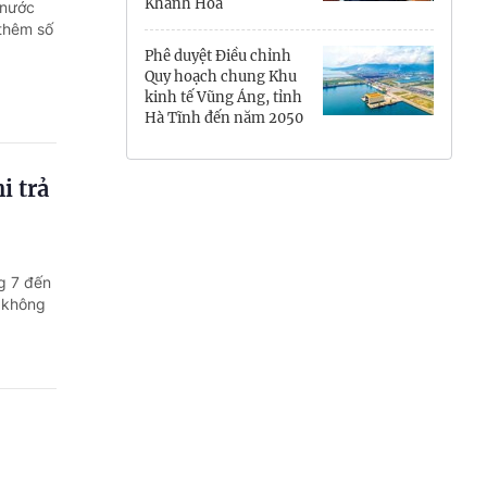
Khánh Hòa
 nước
Hưng Yên
 thêm số
Phê duyệt Điều chỉnh
Hải Phòng
Quy hoạch chung Khu
kinh tế Vũng Áng, tỉnh
Hà Tĩnh đến năm 2050
Khánh Hòa
Lai Châu
i trả
Lào Cai
Lâm Đồng
g 7 đến
 không
Lạng Sơn
Nghệ An
Ninh Bình
Phú Thọ