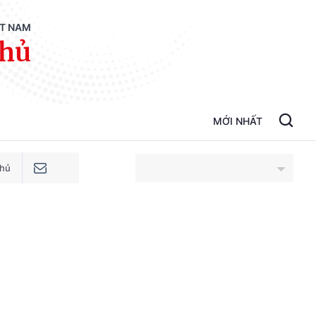
ỆT NAM
phủ
MỚI NHẤT
phủ
An Giang
Bắc Ninh
Cao Bằng