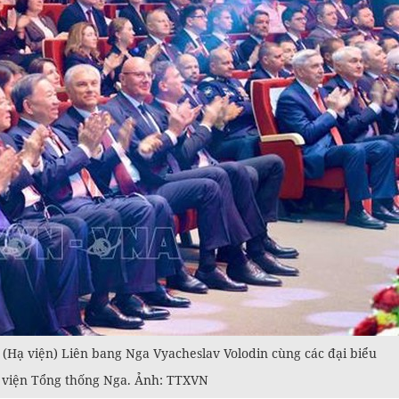
(Hạ viện) Liên bang Nga Vyacheslav Volodin cùng các đại biểu
c viện Tổng thống Nga. Ảnh: TTXVN