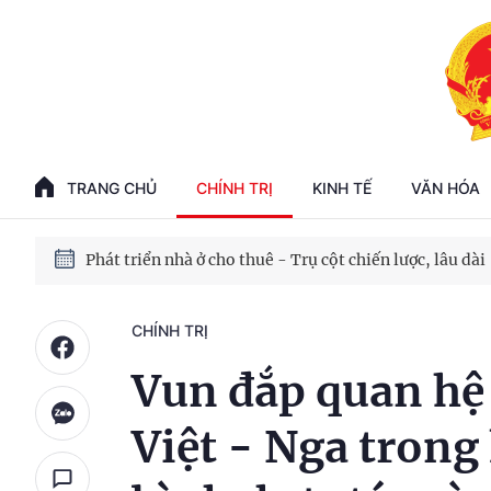
Phát triển kinh tế nhà nước trong kỷ nguyên mới
100 ngày xử lý các điểm nghẽn về chuyển đổi số
TRANG CHỦ
CHÍNH TRỊ
KINH TẾ
VĂN HÓA
Phát triển nhà ở cho thuê - Trụ cột chiến lược, lâu dài
Phát triển kinh tế nhà nước trong kỷ nguyên mới
CHÍNH TRỊ
Vun đắp quan hệ
Việt - Nga trong