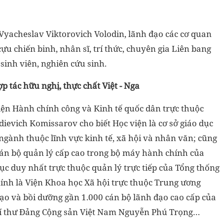
Vyacheslav Viktorovich Volodin, lãnh đạo các cơ quan
ựu chiến binh, nhân sĩ, trí thức, chuyên gia Liên bang
sinh viên, nghiên cứu sinh.
p tác hữu nghị, thực chất Việt - Nga
iện Hành chính công và Kinh tế quốc dân trực thuộc
evich Komissarov cho biết Học viện là cơ sở giáo dục
ngành thuộc lĩnh vực kinh tế, xã hội và nhân văn; cũng
cán bộ quản lý cấp cao trong bộ máy hành chính của
dục duy nhất trực thuộc quản lý trực tiếp của Tổng thống
ính là Viện Khoa học Xã hội trực thuộc Trung ương
tạo và bồi dưỡng gần 1.000 cán bộ lãnh đạo cao cấp của
g Bí thư Đảng Cộng sản Việt Nam Nguyễn Phú Trọng…