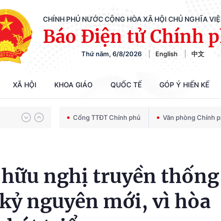
CHÍNH PHỦ NƯỚC CỘNG HÒA XÃ HỘI CHỦ NGHĨA VI
Báo Điện tử Chính 
Thứ năm, 6/8/2026
English
中文
Chiến dịch 500 ngày đêm tìm kiếm, quy tập và xác định danh tính hài cốt liệt sĩ
XÃ HỘI
KHOA GIÁO
QUỐC TẾ
GÓP Ý HIẾN KẾ
Bảo vệ nền tảng tư tưởng của Đảng trong kỷ nguyên phát triển mới
Cổng TTĐT Chính phủ
Văn phòng Chính 
Chiến dịch 500 ngày đêm tìm kiếm, quy tập và xác định danh tính hài cốt liệt sĩ
 hữu nghị truyền thống
 kỷ nguyên mới, vì hòa