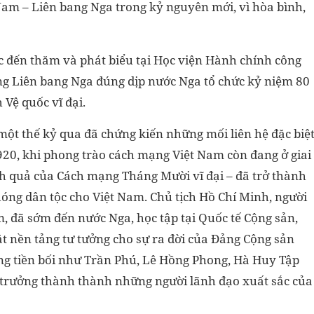
 Nam – Liên bang Nga trong kỷ nguyên mới, vì hòa bình,
c đến thăm và phát biểu tại Học viện Hành chính công
ng Liên bang Nga đúng dịp nước Nga tổ chức kỷ niệm 80
Vệ quốc vĩ đại.
 một thế kỷ qua đã chứng kiến những mối liên hệ đặc biệ
20, khi phong trào cách mạng Việt Nam còn đang ở giai
h quả của Cách mạng Tháng Mười vĩ đại – đã trở thành
hóng dân tộc cho Việt Nam. Chủ tịch Hồ Chí Minh, người
, đã sớm đến nước Nga, học tập tại Quốc tế Cộng sản,
ặt nền tảng tư tưởng cho sự ra đời của Đảng Cộng sản
g tiền bối như Trần Phú, Lê Hồng Phong, Hà Huy Tập
ô, trưởng thành thành những người lãnh đạo xuất sắc của