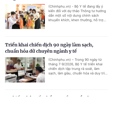
(Chinhphu.vn) - Bộ Y tế đang lấy ý
kiến đối với dự thảo Thông tư hướng
dẫn một số nội dung chính sách
khuyến khích, khen thưởng, hỗ trợ...
Triển khai chiến dịch 90 ngày làm sạch,
chuẩn hóa dữ chuyên ngành y tế
(Chinhphu.vn) – Trong 90 ngày từ
tháng 7-9/2026, Bộ Y tế triển khai
chiến dịch tập trung rà soát, làm
sạch, làm giàu, chuẩn hóa và duy trì...
Dự kiến phân cấp thẩm quyền tuyển dụng,
quản lý công chức, viên chức của Bộ Y tế
Cổng TTĐT Chính phủ
English
中文
(Chinhphu.vn) - Bộ Y tế đang lấy ý