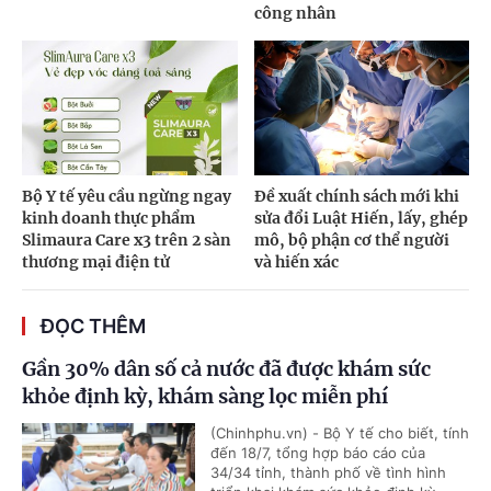
công nhân
Bộ Y tế yêu cầu ngừng ngay
Đề xuất chính sách mới khi
kinh doanh thực phẩm
sửa đổi Luật Hiến, lấy, ghép
Slimaura Care x3 trên 2 sàn
mô, bộ phận cơ thể người
thương mại điện tử
và hiến xác
ĐỌC THÊM
Gần 30% dân số cả nước đã được khám sức
khỏe định kỳ, khám sàng lọc miễn phí
(Chinhphu.vn) - Bộ Y tế cho biết, tính
đến 18/7, tổng hợp báo cáo của
34/34 tỉnh, thành phố về tình hình