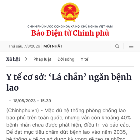
CHÍNH PHỦ NƯỚC CỘNG HÒA XÃ HỘI CHỦ NGHĨA VIỆT NAM
Báo Điện tử Chính phủ
Thứ sáu,
7/8/2026
MỚI NHẤT
Xã hội
Pháp luật
Đời sống
Y tế
Y tế cơ sở: ‘Lá chắn’ ngăn bệnh
lao
18/08/2023
15:39
(Chinhphu.vn) - Mặc dù hệ thống phòng chống lao
bao phủ trên toàn quốc, nhưng vẫn còn khoảng 40%
bệnh nhân chưa được phát hiện, điều trị và báo cáo.
Để đạt mục tiêu chấm dứt bệnh lao vào năm 2035,
hệ thống y tế cơ sở được kỳ vọng sẽ tạo ra những