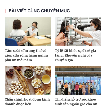
BÀI VIẾT CÙNG CHUYÊN MỤC
Tầm soát sớm ung thư vú
Tỷ lệ tật khúc xạ ở trẻ gia
giúp cứu sống hàng nghìn
tăng: Khuyến nghị của
phụ nữ mỗi năm
chuyên gia
Chấn chỉnh hoạt động kinh
Thí điểm hỗ trợ sức khỏe
doanh dược liệu
sinh sản ngoài giờ cho nữ