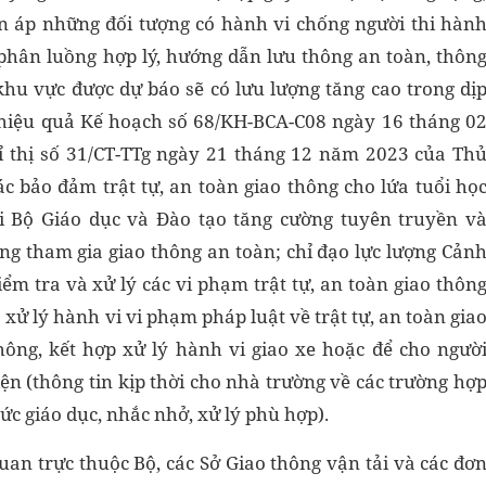
rấn áp những đối tượng có hành vi chống người thi hàn
, phân luồng hợp lý, hướng dẫn lưu thông an toàn, thôn
 khu vực được dự báo sẽ có lưu lượng tăng cao trong dị
i hiệu quả Kế hoạch số 68/KH-BCA-C08 ngày 16 tháng 0
 thị số 31/CT-TTg ngày 21 tháng 12 năm 2023 của Th
c bảo đảm trật tự, an toàn giao thông cho lứa tuổi họ
ới Bộ Giáo dục và Đào tạo tăng cường tuyên truyền v
ng tham gia giao thông an toàn; chỉ đạo lực lượng Cản
ểm tra và xử lý các vi phạm trật tự, an toàn giao thôn
xử lý hành vi vi phạm pháp luật về trật tự, an toàn gia
hông, kết hợp xử lý hành vi giao xe hoặc để cho ngườ
ện (thông tin kịp thời cho nhà trường về các trường hợ
ức giáo dục, nhắc nhở, xử lý phù hợp).
quan trực thuộc Bộ, các Sở Giao thông vận tải và các đơ