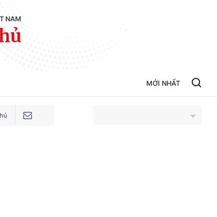
ỆT NAM
phủ
MỚI NHẤT
phủ
An Giang
Bắc Ninh
Cao Bằng