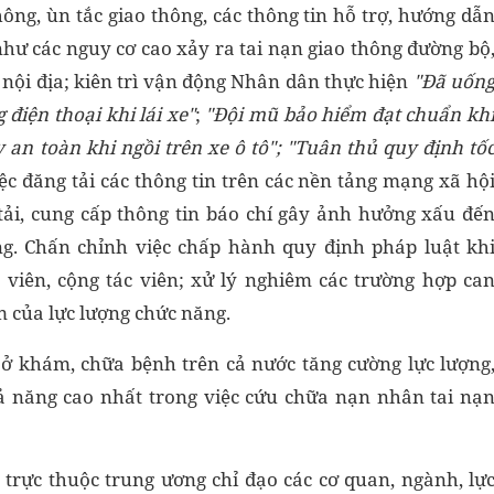
ông, ùn tắc giao thông, các thông tin hỗ trợ, hướng dẫ
như các nguy cơ cao xảy ra tai nạn giao thông đường bộ
nội địa; kiên trì vận động Nhân dân thực hiện
"Đ
ã uốn
 điện thoại khi lái xe"
;
"Đ
ội mũ bảo hiểm đạt chuẩn kh
 an toàn khi ngồi trên xe ô tô"
; "Tuân thủ quy định tố
iệc đăng tải các thông tin trên các nền tảng mạng xã hộ
tải, cung cấp thông tin báo chí gây ảnh hưởng xấu đế
ông. Chấn chỉnh việc chấp hành quy định pháp luật kh
 viên, cộng tác viên; xử lý nghiêm các trường hợp ca
ạm của lực lượng chức năng.
ơ sở khám, chữa bệnh trên cả nước tăng cường lực lượng
hả năng cao nhất trong việc cứu chữa nạn nhân tai nạ
 trực thuộc trung ương chỉ đạo các cơ quan, ngành, lự