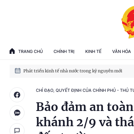
Phát triển kinh tế nhà nước trong kỷ nguyên mới
100 ngày xử lý các điểm nghẽn về chuyển đổi số
Phát triển nhà ở cho thuê - Trụ cột chiến lược, lâu dài
TRANG CHỦ
CHÍNH TRỊ
KINH TẾ
VĂN HÓA
Phát triển kinh tế nhà nước trong kỷ nguyên mới
CHỈ ĐẠO, QUYẾT ĐỊNH CỦA CHÍNH PHỦ - THỦ 
Bảo đảm an toàn 
khánh 2/9 và th