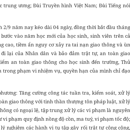
c trung ương; Đài Truyền hình Việt Nam; Đài Tiếng nó
h 2/9 năm nay kéo dài 04 ngày, đồng thời bắt đầu thán
c bước vào năm học mới của học sinh, sinh viên trên c
ng cao, tiềm ẩn nguy cơ xảy ra tai nạn giao thông và ù
 đi lại của Nhân dân và bảo đảm trật tự, an toàn gia
điểm an toàn giao thông cho học sinh đến trường, Th
an trong phạm vi nhiệm vụ, quyền hạn của mình chỉ đạ
phương: Tăng cường công tác tuần tra, kiểm soát, xử l
oàn giao thông với tinh thần thượng tôn pháp luật, xử l
 không có ngoại lệ, tập trung xử lý các vi phạm là nguyê
ư vi phạm quy định nồng độ cồn, ma tuý, vi phạm tốc độ
ý nghiêm các hành vi tụ tập gây rối trật tự công cộng