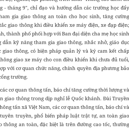
g - tháng 9", chỉ đạo và hướng dẫn các trường học đẩ
ham gia giao thông an toàn cho học sinh, tăng cườn
ắc giao thông khi điều khiển xe máy điện, xe đạp điện
tỉnh, thành phố phối hợp với Ban đại diện cha mẹ học sin
 dẫn kỹ năng tham gia giao thông, nhắc nhở, giáo dụ
 giao thông, có biện pháp quản lý và ký cam kết chấ
không giao xe máy cho con điều khiển khi chưa đủ tuổi
 hợp với cơ quan chức năng, chính quyền địa phương bả
cổng trường.
các cơ quan thông tấn, báo chí tăng cường thời lượng v
àn giao thông trong dịp nghỉ lễ Quốc khánh. Đài Truyề
hông tấn xã Việt Nam, các cơ quan thông tấn, báo chí v
tuyên truyền, phổ biến pháp luật trật tự, an toàn gia
 thông an toàn, đặc biệt là trên đường cao tốc, thườn