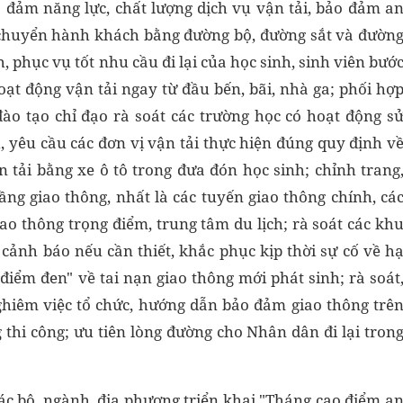
 đảm năng lực, chất lượng dịch vụ vận tải, bảo đảm a
n chuyển hành khách bằng đường bộ, đường sắt và đườn
 phục vụ tốt nhu cầu đi lại của học sinh, sinh viên bướ
ạt động vận tải ngay từ đầu bến, bãi, nhà ga; phối hợ
ào tạo chỉ đạo rà soát các trường học có hoạt động s
, yêu cầu các đơn vị vận tải thực hiện đúng quy định v
 tải bằng xe ô tô trong đưa đón học sinh; chỉnh trang
ầng giao thông, nhất là các tuyến giao thông chính, cá
ao thông trọng điểm, trung tâm du lịch; rà soát các kh
 cảnh báo nếu cần thiết, khắc phục kịp thời sự cố về h
điểm đen" về tai nạn giao thông mới phát sinh; rà soát
ghiêm việc tổ chức, hướng dẫn bảo đảm giao thông trê
 thi công; ưu tiên lòng đường cho Nhân dân đi lại tron
các bộ, ngành, địa phương triển khai "Tháng cao điểm a