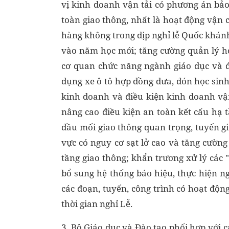
vị kinh doanh vận tải có phương án bảo
toàn giao thông, nhất là hoạt động vậ
hàng không trong dịp nghỉ lễ Quốc khánh,
vào năm học mới; tăng cường quản lý ho
cơ quan chức năng ngành giáo dục và đ
dụng xe ô tô hợp đồng đưa, đón học sinh
kinh doanh và điều kiện kinh doanh vận
nâng cao điều kiện an toàn kết cấu hạ t
đầu mối giao thông quan trọng, tuyến gi
vực có nguy cơ sạt lở cao và tăng cường
tầng giao thông; khẩn trương xử lý các "
bổ sung hệ thống báo hiệu, thực hiện n
các đoạn, tuyến, công trình có hoạt động
thời gian nghỉ Lễ.
3. Bộ Giáo dục và Đào tạo phối hợp với 