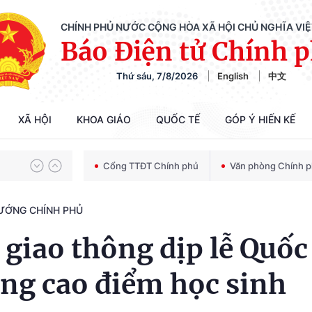
CHÍNH PHỦ NƯỚC CỘNG HÒA XÃ HỘI CHỦ NGHĨA VI
Chiến dịch 500 ngày đêm tìm kiếm, quy tập và xác định danh tính hài cốt liệt sĩ
Báo Điện tử Chính 
Thứ sáu, 7/8/2026
English
中文
Bảo vệ nền tảng tư tưởng của Đảng trong kỷ nguyên phát triển mới
XÃ HỘI
KHOA GIÁO
QUỐC TẾ
GÓP Ý HIẾN KẾ
Cổng TTĐT Chính phủ
Văn phòng Chính 
Chiến dịch 500 ngày đêm tìm kiếm, quy tập và xác định danh tính hài cốt liệt sĩ
TƯỚNG CHÍNH PHỦ
giao thông dịp lễ Quốc
áng cao điểm học sinh