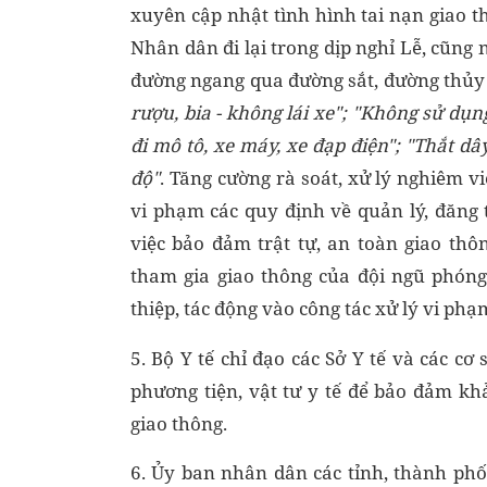
xuyên cập nhật tình hình tai nạn giao th
Nhân dân đi lại trong dịp nghỉ Lễ, cũng 
đường ngang qua đường sắt, đường thủy 
rượu
, bia -
không lái xe";
"K
hông sử dụng
đi mô tô, xe máy, xe đạp điện
"; "T
hắt dây
độ"
. Tăng cường rà soát, xử lý nghiêm v
vi phạm các quy định về quản lý, đăng 
việc bảo đảm trật tự, an toàn giao th
tham gia giao thông của đội ngũ phóng
thiệp, tác động vào công tác xử lý vi ph
5. Bộ Y tế chỉ đạo các Sở Y tế và các c
phương tiện, vật tư y tế để bảo đảm k
giao thông.
6. Ủy ban nhân dân các tỉnh, thành phố