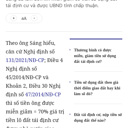
tái định cư và được UBND tỉnh chấp thuận.
aA
Theo ông Sáng hiểu,
Thương binh có được
căn cứ Nghị định số
miễn, giảm tiền sử dụng
131/2021/NĐ-CP
; Điều 4
đất tái định cư?
Nghị định số
45/2014/NĐ-CP và
Tiền sử dụng đất theo giá
Khoản 2, Điều 30 Nghị
thời điểm giao đất hay khi
định số
47/2014/NĐ-CP
làm sổ đỏ?
thì số tiền ông được
miễn giảm = 70% giá trị
Đất tái định cư, nộp tiền sử
tiền lô đất tái định cư
dụng đất thế nào?