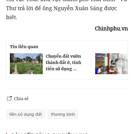
Thư trả lời để ông Nguyễn Xuân Sáng được
biết.
Chinhphu.vn
Tin liên quan
Chuyển đất vườn
C
thành đất ở, tính
m
tiền sử dụng ...
d
Chia sẻ
tiền sử dụng đất
thương binh