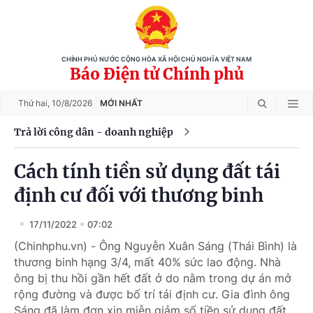
CHÍNH PHỦ NƯỚC CỘNG HÒA XÃ HỘI CHỦ NGHĨA VIỆT NAM
Báo Điện tử Chính phủ
Thứ hai,
10/8/2026
MỚI NHẤT
Trả lời công dân - doanh nghiệp
Cách tính tiền sử dụng đất tái
định cư đối với thương binh
17/11/2022
07:02
(Chinhphu.vn) - Ông Nguyễn Xuân Sáng (Thái Bình) là
thương binh hạng 3/4, mất 40% sức lao động. Nhà
ông bị thu hồi gần hết đất ở do nằm trong dự án mở
rộng đường và được bố trí tái định cư. Gia đình ông
Sáng đã làm đơn xin miễn giảm số tiền sử dụng đất