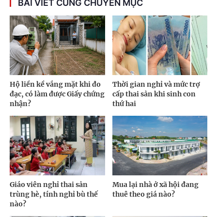
BÀI VIẾT CÙNG CHUYÊN MỤC
Hộ liền kề vắng mặt khi đo
Thời gian nghỉ và mức trợ
đạc, có làm được Giấy chứng
cấp thai sản khi sinh con
nhận?
thứ hai
Giáo viên nghỉ thai sản
Mua lại nhà ở xã hội đang
trùng hè, tính nghỉ bù thế
thuê theo giá nào?
nào?