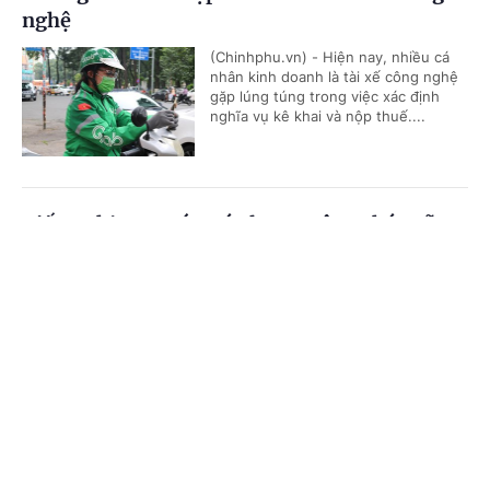
nghệ
(Chinhphu.vn) - Hiện nay, nhiều cá
nhân kinh doanh là tài xế công nghệ
gặp lúng túng trong việc xác định
nghĩa vụ kê khai và nộp thuế....
Kiến nghị xem xét mức lương công chức xã
Cổng TTĐT Chính phủ
English
中文
(Chinhphu.vn) - Bộ Nội vụ tiếp tục
chủ động phối hợp với các bộ, cơ
quan liên quan nghiên cứu, đề xuất
Trang chủ
Media
Tin nóng
Thông tin
chính sách tiền lương mới theo tinh...
Chuyên mục
Cho thuê nhà ở xã hội sai quy định có thể bị
thu hồi nhà
CHÍNH TRỊ
KINH TẾ