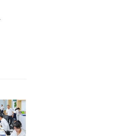
Hưng Yên
n
Hải Phòng
Khánh Hòa
Lai Châu
Lào Cai
Lâm Đồng
Lạng Sơn
Nghệ An
Ninh Bình
Phú Thọ