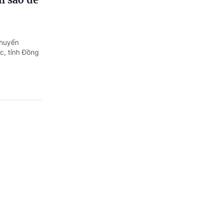
chuyển
c, tỉnh Đồng
au?
 cho người
 được thông