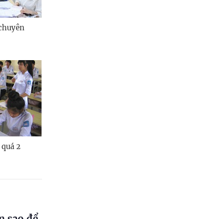
Quảng Ngãi
Quảng Ninh
 chuyên
Quảng Trị
Sơn La
Thanh Hóa
Thái Nguyên
Thừa Thiên Huế
 quá 2
Tuyên Quang
Tây Ninh
Vĩnh Long
m sao để