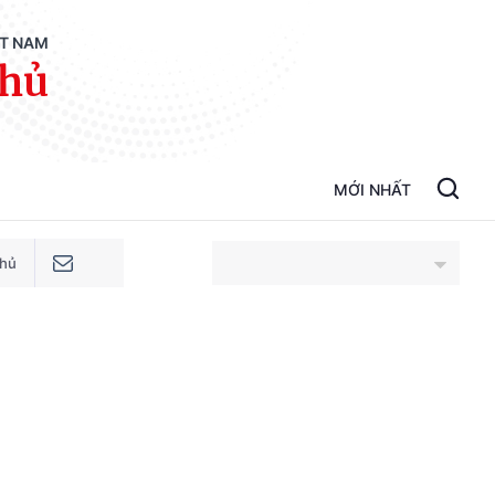
ỆT NAM
phủ
MỚI NHẤT
phủ
An Giang
Bắc Ninh
Cao Bằng