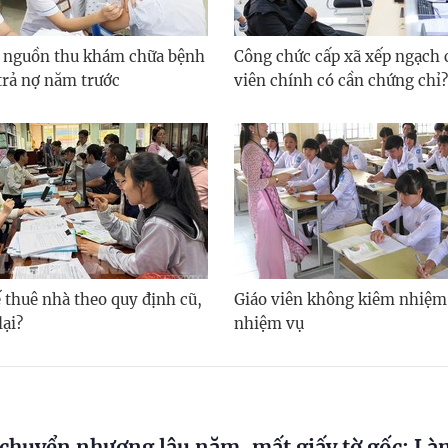
 nguồn thu khám chữa bệnh
Công chức cấp xã xếp ngạch
trả nợ năm trước
viên chính có cần chứng chỉ?
 thuê nhà theo quy định cũ,
Giáo viên không kiêm nhiệm
lại?
nhiệm vụ
chuyển nhượng lâu năm, mất giấy tờ gốc: Là