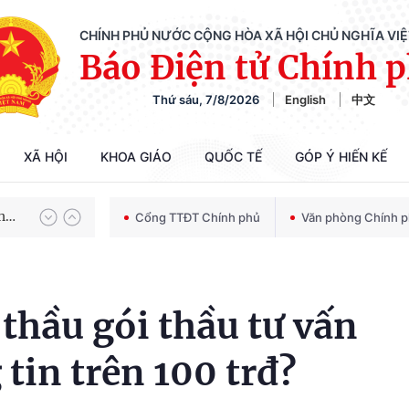
CHÍNH PHỦ NƯỚC CỘNG HÒA XÃ HỘI CHỦ NGHĨA VI
Báo Điện tử Chính 
Thứ sáu, 7/8/2026
English
中文
Chiến dịch 500 ngày đêm tìm kiếm, quy tập và xác định danh tính hài cốt liệt sĩ
XÃ HỘI
KHOA GIÁO
QUỐC TẾ
GÓP Ý HIẾN KẾ
Bảo vệ nền tảng tư tưởng của Đảng trong kỷ nguyên phát triển mới
Cổng TTĐT Chính phủ
Văn phòng Chính 
Chiến dịch 500 ngày đêm tìm kiếm, quy tập và xác định danh tính hài cốt liệt sĩ
 thầu gói thầu tư vấn
tin trên 100 trđ?