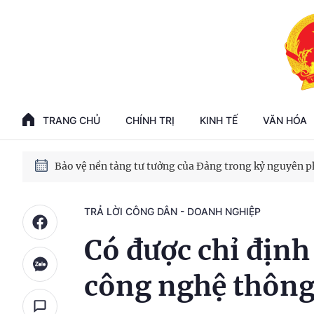
Phát triển kinh tế nhà nước trong kỷ nguyên mới
100 ngày xử lý các điểm nghẽn về chuyển đổi số
TRANG CHỦ
CHÍNH TRỊ
KINH TẾ
VĂN HÓA
Phát triển nhà ở cho thuê - Trụ cột chiến lược, lâu dài
Phát triển kinh tế nhà nước trong kỷ nguyên mới
TRẢ LỜI CÔNG DÂN - DOANH NGHIỆP
Có được chỉ định
công nghệ thông 