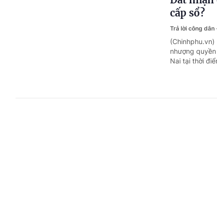
cấp sổ?
Trả lời công dân
(Chinhphu.vn)
nhượng quyền 
Nai tại thời đi
Bị ốm trù
Trả lời công dân
(Chinhphu.vn)
lao động nghỉ
báo là đi làm.