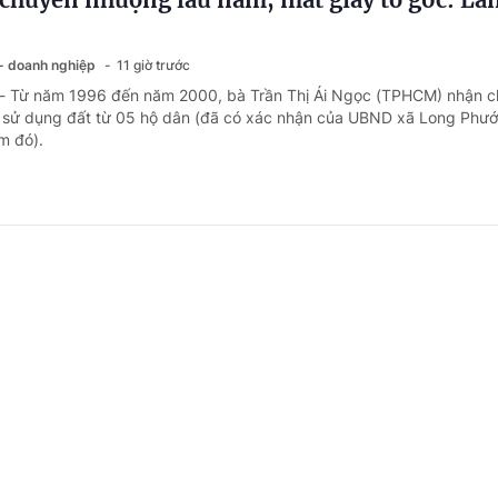
 - doanh nghiệp
11 giờ trước
 - Từ năm 1996 đến năm 2000, bà Trần Thị Ái Ngọc (TPHCM) nhận 
sử dụng đất từ 05 hộ dân (đã có xác nhận của UBND xã Long Phướ
ểm đó).
ng ngày nghỉ phép năm, có được chế độ ốm đ
 - doanh nghiệp
1 ngày trước
 - Do đơn hàng không có nên công ty của bà Kim Ngân (Đồng Tháp)
 phép năm theo từng xưởng. Một số người đã nghỉ hết phép năm nên