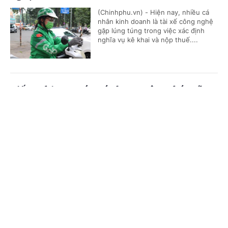
(Chinhphu.vn) - Hiện nay, nhiều cá
nhân kinh doanh là tài xế công nghệ
gặp lúng túng trong việc xác định
nghĩa vụ kê khai và nộp thuế....
Kiến nghị xem xét mức lương công chức xã
Cổng TTĐT Chính phủ
English
中文
(Chinhphu.vn) - Bộ Nội vụ tiếp tục
chủ động phối hợp với các bộ, cơ
quan liên quan nghiên cứu, đề xuất
Trang chủ
Media
Tin nóng
Thông tin
chính sách tiền lương mới theo tinh...
Chuyên mục
Cho thuê nhà ở xã hội sai quy định có thể bị
thu hồi nhà
CHÍNH TRỊ
KINH TẾ
(Chinhphu.vn) - Gia đình bà Phạm Thị
VĂN HÓA
XÃ HỘI
Phúc (Hà Nội) được giải quyết mua