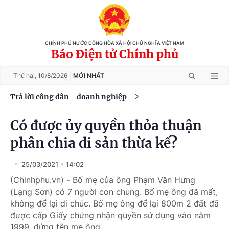
CHÍNH PHỦ NƯỚC CỘNG HÒA XÃ HỘI CHỦ NGHĨA VIỆT NAM
Báo Điện tử Chính phủ
Thứ hai,
10/8/2026
MỚI NHẤT
Trả lời công dân - doanh nghiệp
Có được ủy quyền thỏa thuận
phân chia di sản thừa kế?
25/03/2021
14:02
(Chinhphu.vn) - Bố mẹ của ông Phạm Văn Hưng
(Lạng Sơn) có 7 người con chung. Bố mẹ ông đã mất,
không để lại di chúc. Bố mẹ ông để lại 800m 2 đất đã
được cấp Giấy chứng nhận quyền sử dụng vào năm
1999, đứng tên mẹ ông.