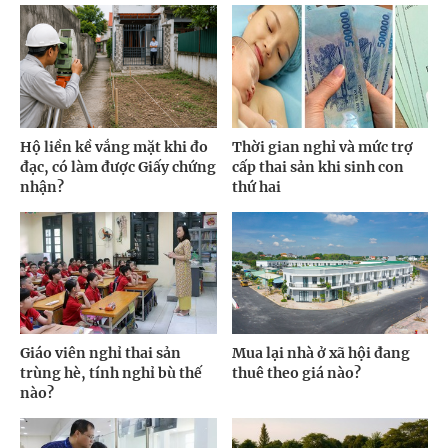
Hộ liền kề vắng mặt khi đo
Thời gian nghỉ và mức trợ
đạc, có làm được Giấy chứng
cấp thai sản khi sinh con
nhận?
thứ hai
Giáo viên nghỉ thai sản
Mua lại nhà ở xã hội đang
trùng hè, tính nghỉ bù thế
thuê theo giá nào?
nào?