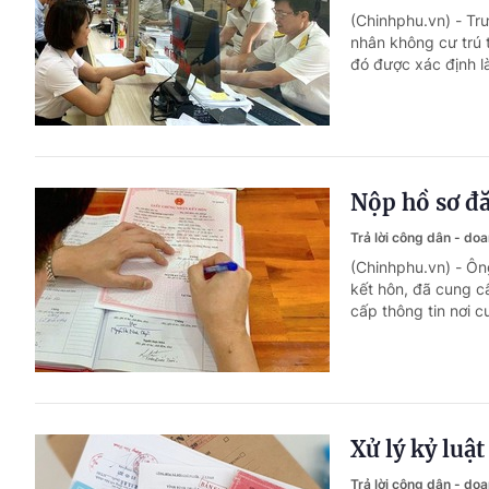
(Chinhphu.vn) - Trư
nhân không cư trú t
đó được xác định là
Nộp hồ sơ đă
Trả lời công dân - do
(Chinhphu.vn) - Ôn
kết hôn, đã cung c
cấp thông tin nơi cư
Xử lý kỷ luậ
Trả lời công dân - do