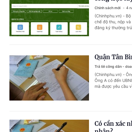
Chính sách mới
4 n
(Chinhphu.vn) - Bộ
chế độ thu, nộp và
đăng ký thường trú
Quận Tân Bìn
Trả lời công dân - do
(Chinhphu.vn) - Ôn
Ông A có đến UBND
mà được yêu cầu về
Có cần xác n
nhân?