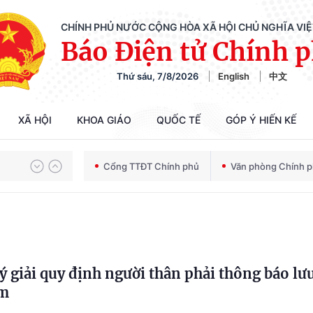
CHÍNH PHỦ NƯỚC CỘNG HÒA XÃ HỘI CHỦ NGHĨA VI
Báo Điện tử Chính 
Thứ sáu, 7/8/2026
English
中文
Chiến dịch 500 ngày đêm tìm kiếm, quy tập và xác định danh tính hài cốt liệt sĩ
XÃ HỘI
KHOA GIÁO
QUỐC TẾ
GÓP Ý HIẾN KẾ
Bảo vệ nền tảng tư tưởng của Đảng trong kỷ nguyên phát triển mới
Cổng TTĐT Chính phủ
Văn phòng Chính 
Chiến dịch 500 ngày đêm tìm kiếm, quy tập và xác định danh tính hài cốt liệt sĩ
ý giải quy định người thân phải thông báo lưu
êm