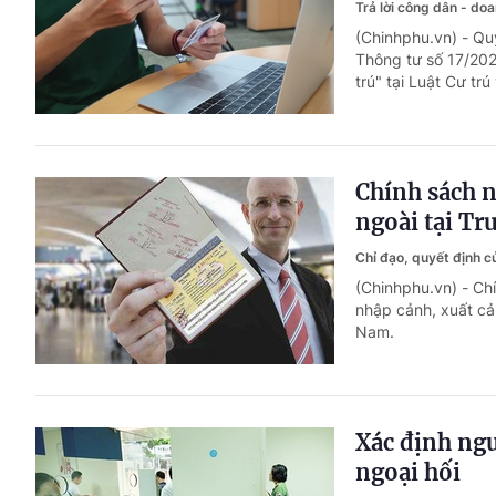
Trả lời công dân - do
(Chinhphu.vn) - Quy
Thông tư số 17/202
trú" tại Luật Cư tr
Chính sách n
ngoài tại Tr
Chỉ đạo, quyết định 
(Chinhphu.vn) - Ch
nhập cảnh, xuất cản
Nam.
Xác định ngư
ngoại hối