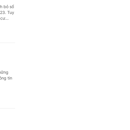
h bỏ sổ
023. Tuy
cư...
những
ông tin