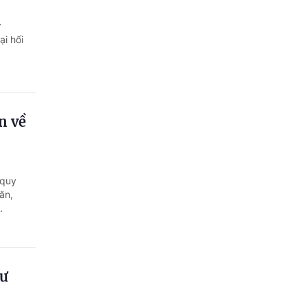
Quảng Ngãi
ư
Quảng Ninh
ại hối
Quảng Trị
Sơn La
n về
Thanh Hóa
Thái Nguyên
 quy
Thừa Thiên Huế
ăn,
.
Tuyên Quang
Tây Ninh
Vĩnh Long
cư