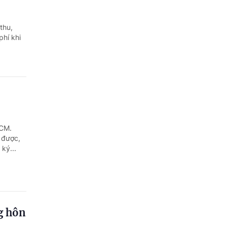
thu,
phí khi
HCM.
 được,
ký...
ng hôn