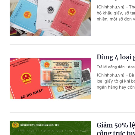
(Chinhphu.vn) – Th
hộ khẩu giấy, sổ tạ
nhiên, một số đơn 
Dùng 4 loại 
Trả lời công dân - do
(Chinhphu.vn) – Bà
loại giấy tờ gì kh
ngân hàng hay công
Giảm 50% lệ 
công trực tu