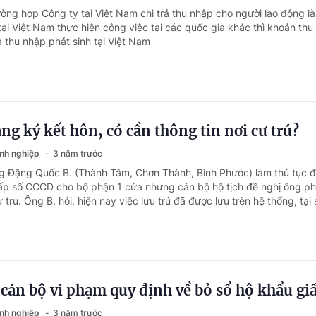
ờng hợp Công ty tại Việt Nam chi trả thu nhập cho người lao động là
ại Việt Nam thực hiện công việc tại các quốc gia khác thì khoản thu
 thu nhập phát sinh tại Việt Nam
ng ký kết hôn, có cần thông tin nơi cư trú?
anh nghiệp
3 năm trước
g Đặng Quốc B. (Thành Tâm, Chơn Thành, Bình Phước) làm thủ tục 
ấp số CCCD cho bộ phận 1 cửa nhưng cán bộ hộ tịch đề nghị ông ph
 trú. Ông B. hỏi, hiện nay việc lưu trú đã được lưu trên hệ thống, tại 
t cán bộ vi phạm quy định về bỏ sổ hộ khẩu gi
anh nghiệp
3 năm trước