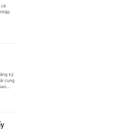
 cá
 nhập
đăng ký
ải cung
sao...
ấy