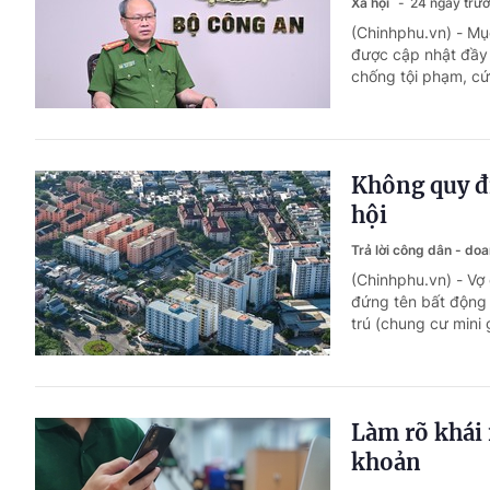
Xã hội
24 ngày trư
(Chinhphu.vn) - Mụ
được cập nhật đầy 
chống tội phạm, cứ
Không quy đị
hội
Trả lời công dân - do
(Chinhphu.vn) - Vợ
đứng tên bất động 
trú (chung cư mini
Làm rõ khái 
khoản