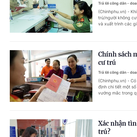
Trả lời công dân - do
(Chinhphu.vn) - Khi
trú/người không cư
và xuất trình các g
Chính sách m
cư trú
Trả lời công dân - do
(Chinhphu.vn) - Có
định chi tiết một s
vướng mắc trong qu
Xác nhận tìn
trú?