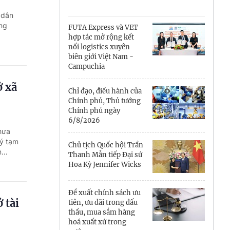
Cà Mau
 dân
Cần Thơ
òng
FUTA Express và VET
hợp tác mở rộng kết
Điện Biên
nối logistics xuyên
biên giới Việt Nam -
Đà Nẵng
Campuchia
ở xã
Đắk Lắk
Chỉ đạo, điều hành của
Chính phủ, Thủ tướng
Đồng Nai
Chính phủ ngày
6/8/2026
hưa
Đồng Tháp
ký tạm
Chủ tịch Quốc hội Trần
...
Gia Lai
Thanh Mẫn tiếp Đại sứ
Hoa Kỳ Jennifer Wicks
Hà Nội
Đề xuất chính sách ưu
Hồ Chí Minh
 tài
tiên, ưu đãi trong đấu
thầu, mua sắm hàng
Hà Tĩnh
hoá xuất xứ trong