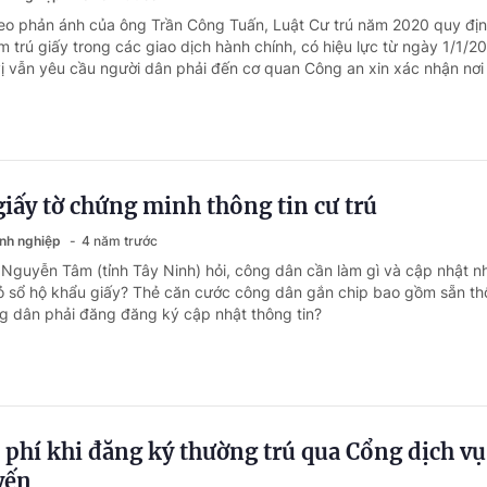
eo phản ánh của ông Trần Công Tuấn, Luật Cư trú năm 2020 quy địn
m trú giấy trong các giao dịch hành chính, có hiệu lực từ ngày 1/1/2
vị vẫn yêu cầu người dân phải đến cơ quan Công an xin xác nhận nơi 
giấy tờ chứng minh thông tin cư trú
anh nghiệp
4 năm trước
 Nguyễn Tâm (tỉnh Tây Ninh) hỏi, công dân cần làm gì và cập nhật 
i bỏ sổ hộ khẩu giấy? Thẻ căn cước công dân gắn chip bao gồm sẵn th
 dân phải đăng đăng ký cập nhật thông tin?
phí khi đăng ký thường trú qua Cổng dịch vụ
yến