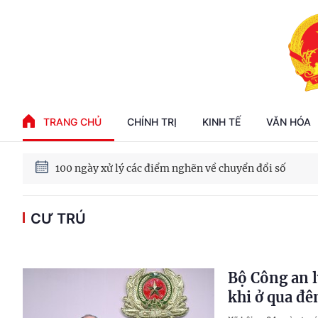
Phát triển kinh tế nhà nước trong kỷ nguyên mới
TRANG CHỦ
CHÍNH TRỊ
KINH TẾ
VĂN HÓA
100 ngày xử lý các điểm nghẽn về chuyển đổi số
Phát triển nhà ở cho thuê - Trụ cột chiến lược, lâu dài
CƯ TRÚ
Phát triển kinh tế nhà nước trong kỷ nguyên mới
Bộ Công an l
khi ở qua đ