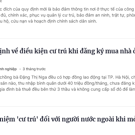
ớc
c đích của quy định mới là bảo đảm thông tin nơi ở thực tế của công
đủ, chính xác, phục vụ quản lý cư trú, bảo đảm an ninh, trật tự, ph
u hộ, cứu nạn và hoạch định chính sách dân sinh.
nh về điều kiện cư trú khi đăng ký mua nhà 
anh nghiệp
3 tháng trước
 chồng bà Đặng Thị Nga đều có hợp đồng lao động tại TP. Hà Nội, c
sản nào, thu nhập bình quân dưới 40 triệu đồng/tháng, chưa đăng 
 gia đình bà thuê đều bên thứ 3 thầu và không cung cấp sổ đỏ để làm
niệm 'cư trú' đối với người nước ngoài khi mở