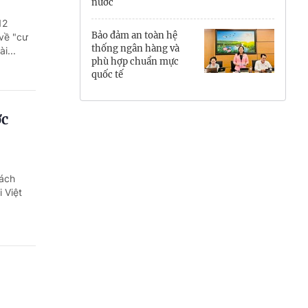
nước
Hưng Yên
12
Bảo đảm an toàn hệ
về "cư
Hải Phòng
thống ngân hàng và
i...
phù hợp chuẩn mực
quốc tế
Khánh Hòa
Lai Châu
ớc
Lào Cai
Lâm Đồng
sách
 Việt
Lạng Sơn
Nghệ An
Ninh Bình
Phú Thọ