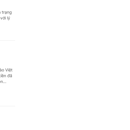
h trạng
với lý
ào Việt
tiền đã
n...