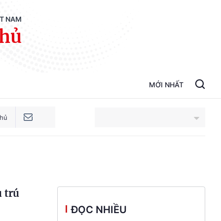
ỆT NAM
phủ
MỚI NHẤT
phủ
An Giang
Bắc Ninh
 trú
Cao Bằng
ĐỌC NHIỀU