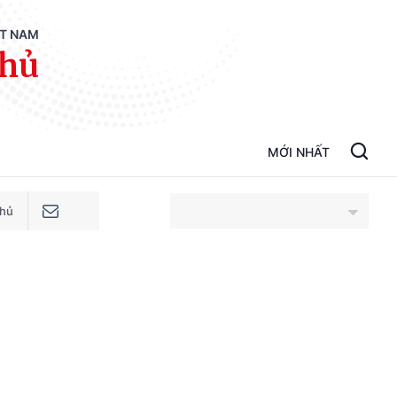
ỆT NAM
phủ
MỚI NHẤT
phủ
An Giang
Bắc Ninh
Cao Bằng