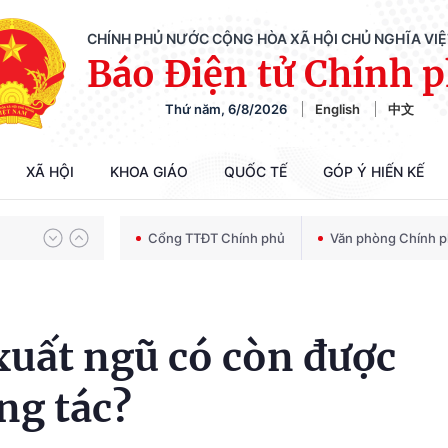
CHÍNH PHỦ NƯỚC CỘNG HÒA XÃ HỘI CHỦ NGHĨA VI
Báo Điện tử Chính 
Chiến dịch 500 ngày đêm tìm kiếm, quy tập và xác định danh tính hài cốt liệt sĩ
Thứ năm, 6/8/2026
English
中文
Bảo vệ nền tảng tư tưởng của Đảng trong kỷ nguyên phát triển mới
XÃ HỘI
KHOA GIÁO
QUỐC TẾ
GÓP Ý HIẾN KẾ
Cổng TTĐT Chính phủ
Văn phòng Chính 
Chiến dịch 500 ngày đêm tìm kiếm, quy tập và xác định danh tính hài cốt liệt sĩ
xuất ngũ có còn được
ng tác?