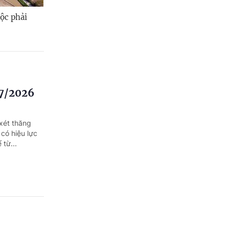
ộc phải
/7/2026
xét thăng
có hiệu lực
 từ...
ung ương