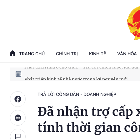
Phát triển kinh tế nhà nước trong kỷ nguyên mới
100 ngày xử lý các điểm nghẽn về chuyển đổi số
TRANG CHỦ
CHÍNH TRỊ
KINH TẾ
VĂN HÓA
Phát triển nhà ở cho thuê - Trụ cột chiến lược, lâu dài
Phát triển kinh tế nhà nước trong kỷ nguyên mới
TRẢ LỜI CÔNG DÂN - DOANH NGHIỆP
Đã nhận trợ cấp 
tính thời gian cô