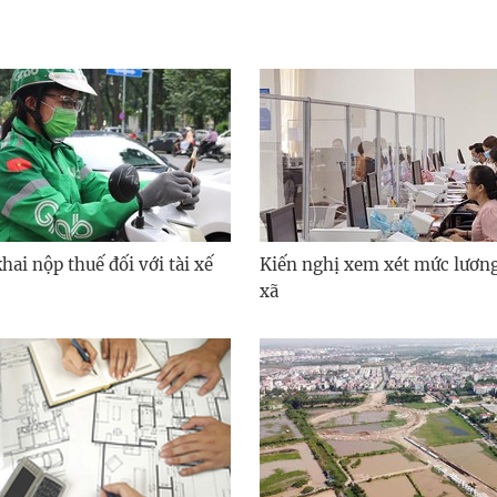
ai nộp thuế đối với tài xế
Kiến nghị xem xét mức lươn
xã