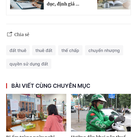
dục, định giá ...
l
Chia sẻ
đất thuê
thuê đất
thế chấp
chuyển nhượng
quyền sử dụng đất
BÀI VIẾT CÙNG CHUYÊN MỤC