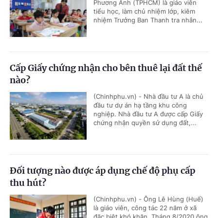
Phương Anh (TPHCM) là giáo viên
tiểu học, làm chủ nhiệm lớp, kiêm
nhiệm Trưởng Ban Thanh tra nhân...
Cấp Giấy chứng nhận cho bên thuê lại đất thế
nào?
(Chinhphu.vn) - Nhà đầu tư A là chủ
đầu tư dự án hạ tầng khu công
nghiệp. Nhà đầu tư A được cấp Giấy
chứng nhận quyền sử dụng đất,...
Đối tượng nào được áp dụng chế độ phụ cấp
thu hút?
(Chinhphu.vn) - Ông Lê Hùng (Huế)
là giáo viên, công tác 22 năm ở xã
đặc biệt khó khăn. Tháng 8/2020 ông