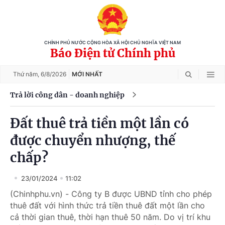
CHÍNH PHỦ NƯỚC CỘNG HÒA XÃ HỘI CHỦ NGHĨA VIỆT NAM
Báo Điện tử Chính phủ
Thứ năm,
6/8/2026
MỚI NHẤT
Trả lời công dân - doanh nghiệp
Đất thuê trả tiền một lần có
được chuyển nhượng, thế
chấp?
23/01/2024
11:02
(Chinhphu.vn) - Công ty B được UBND tỉnh cho phép
thuê đất với hình thức trả tiền thuê đất một lần cho
cả thời gian thuê, thời hạn thuê 50 năm. Do vị trí khu