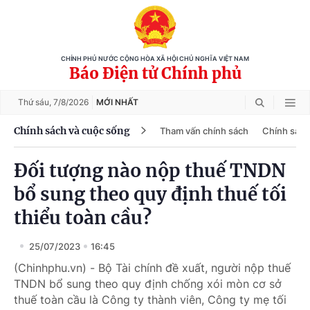
CHÍNH PHỦ NƯỚC CỘNG HÒA XÃ HỘI CHỦ NGHĨA VIỆT NAM
Báo Điện tử Chính phủ
Thứ sáu,
7/8/2026
MỚI NHẤT
Chính sách và cuộc sống
Tham vấn chính sách
Chính sách
Đối tượng nào nộp thuế TNDN
bổ sung theo quy định thuế tối
thiểu toàn cầu?
25/07/2023
16:45
(Chinhphu.vn) - Bộ Tài chính đề xuất, người nộp thuế
TNDN bổ sung theo quy định chống xói mòn cơ sở
thuế toàn cầu là Công ty thành viên, Công ty mẹ tối