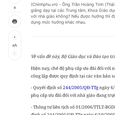
(Chinhphu.vn) - Ông Trần Hoàng Tinh (Thái
0
giảng dạy tại các Trung tâm, Khoa Giáo d
với nhà giáo không? Nếu được hưởng thì đ
dụng mức hưởng khác nhau.
aA
Về vấn đề này, Bộ Giáo dục và Đào tạo trả
Hiện nay, chế độ phụ cấp ưu đãi đối với n
công lập được quy định tại các văn bản s
- Quyết định số
244/2005/QĐ-TTg
ngày 6/
phụ cấp ưu đãi đối với nhà giáo đang trực
- Thông tư liên tịch số 01/2006/TTLT-B
định số 244/2005/QĐ-TTg ngày 6/10/2005