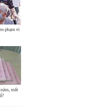
heo phạm vi
 năm, mất
sổ?