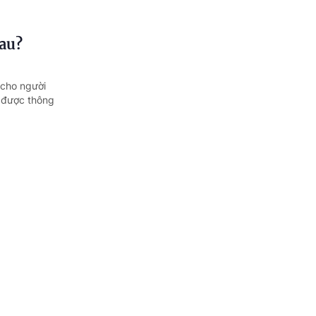
au?
 cho người
 được thông
úng trong
t, đại diện
 cơ...