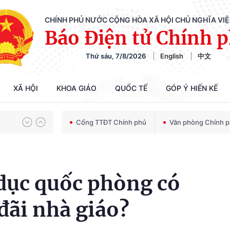
CHÍNH PHỦ NƯỚC CỘNG HÒA XÃ HỘI CHỦ NGHĨA VI
Báo Điện tử Chính 
Thứ sáu, 7/8/2026
English
中文
Chiến dịch 500 ngày đêm tìm kiếm, quy tập và xác định danh tính hài cốt liệt sĩ
XÃ HỘI
KHOA GIÁO
QUỐC TẾ
GÓP Ý HIẾN KẾ
Bảo vệ nền tảng tư tưởng của Đảng trong kỷ nguyên phát triển mới
Cổng TTĐT Chính phủ
Văn phòng Chính 
Chiến dịch 500 ngày đêm tìm kiếm, quy tập và xác định danh tính hài cốt liệt sĩ
 dục quốc phòng có
đãi nhà giáo?