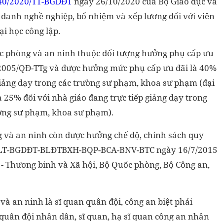
40/2020/TT-BGDĐT
ngày 26/10/2020 của Bộ Giáo dục và
 danh nghề nghiệp, bổ nhiệm và xếp lương đối với viên
ại học công lập.
ốc phòng và an ninh thuộc đối tượng hưởng phụ cấp ưu
4/2005/QĐ-TTg và được hưởng mức phụ cấp ưu đãi là 40%
 giảng dạy trong các trường sư phạm, khoa sư phạm (đại
à 25% đối với nhà giáo đang trực tiếp giảng dạy trong
rường sư phạm, khoa sư phạm).
g và an ninh còn được hưởng chế độ, chính sách quy
5/TTLT-BGDĐT-BLĐTBXH-BQP-BCA-BNV-BTC ngày 16/7/2015
 - Thương binh và Xã hội, Bộ Quốc phòng, Bộ Công an,
và an ninh là sĩ quan quân đội, công an biệt phái
quân đội nhân dân, sĩ quan, hạ sĩ quan công an nhân