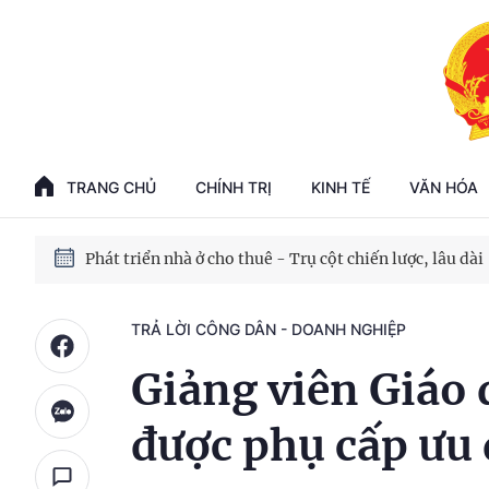
Phát triển kinh tế nhà nước trong kỷ nguyên mới
100 ngày xử lý các điểm nghẽn về chuyển đổi số
TRANG CHỦ
CHÍNH TRỊ
KINH TẾ
VĂN HÓA
Phát triển nhà ở cho thuê - Trụ cột chiến lược, lâu dài
Phát triển kinh tế nhà nước trong kỷ nguyên mới
TRẢ LỜI CÔNG DÂN - DOANH NGHIỆP
Giảng viên Giáo
được phụ cấp ưu 