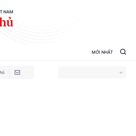
ỆT NAM
phủ
MỚI NHẤT
phủ
An Giang
Bắc Ninh
Cao Bằng