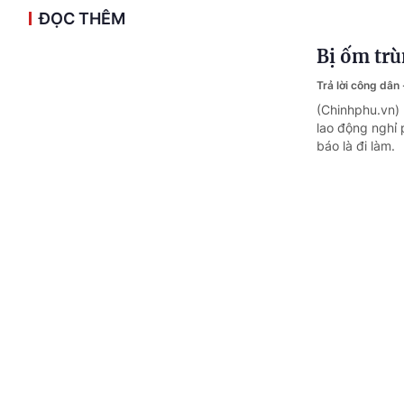
ĐỌC THÊM
Bị ốm trù
Trả lời công dân
(Chinhphu.vn)
lao động nghỉ
báo là đi làm.
Hướng dẫn
Trả lời công dân
(Chinhphu.vn) 
việc xác định 
cho lực lượng 