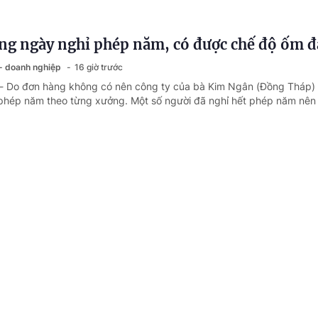
ng ngày nghỉ phép năm, có được chế độ ốm đ
 - doanh nghiệp
16 giờ trước
 - Do đơn hàng không có nên công ty của bà Kim Ngân (Đồng Tháp)
 phép năm theo từng xưởng. Một số người đã nghỉ hết phép năm nên
 khai nộp thuế đối với tài xế công nghệ
 - doanh nghiệp
17 giờ trước
- Hiện nay, nhiều cá nhân kinh doanh là tài xế công nghệ gặp lúng t
nghĩa vụ kê khai và nộp thuế. Nhằm thực hiện đúng quy định pháp luậ
lao động này, bà Khuất Thị Minh Hảo (TPHCM) đã gửi câu hỏi đề nghị