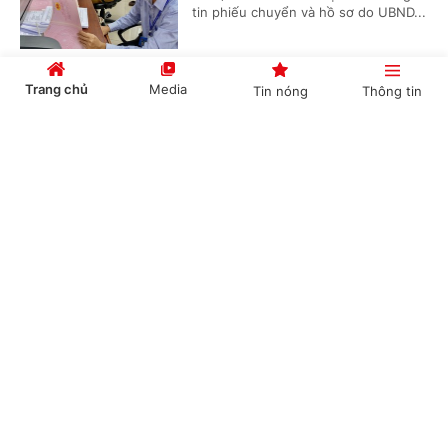
tin phiếu chuyển và hồ sơ do UBND...
Trang chủ
Media
Tin nóng
Thông tin
Bồi dưỡng học sinh thi giải thể thao có được
quy đổi tiết dạy?
Cổng TTĐT Chính phủ
English
中文
(Chinhphu.vn) - Bà Thanh Thủy là
giáo viên Giáo dục thể chất cấp
THCS, được phân công bồi dưỡng đội
tuyển học sinh giỏi thể dục thể...
Chuyên mục
Xác định nguồn gốc đất khi công nhận đất ở
CHÍNH TRỊ
KINH TẾ
(Chinhphu.vn) - Bà Nguyễn Thanh
VĂN HÓA
XÃ HỘI
Tuyền có 350 m² đất, được cấp Giấy
chứng nhận năm 2010, mục đích sử
dụng đất trồng cây lâu năm, nguồn...
KHOA GIÁO
QUỐC TẾ