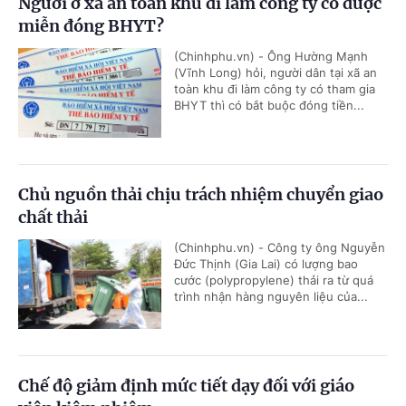
Người ở xã an toàn khu đi làm công ty có được
miễn đóng BHYT?
(Chinhphu.vn) - Ông Hường Mạnh
(Vĩnh Long) hỏi, người dân tại xã an
toàn khu đi làm công ty có tham gia
BHYT thì có bắt buộc đóng tiền...
Chủ nguồn thải chịu trách nhiệm chuyển giao
chất thải
(Chinhphu.vn) - Công ty ông Nguyễn
Đức Thịnh (Gia Lai) có lượng bao
cước (polypropylene) thải ra từ quá
trình nhận hàng nguyên liệu của...
Chế độ giảm định mức tiết dạy đối với giáo