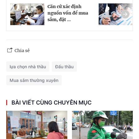
Căn cứ xác định
T
nguồn vốn để mua
5
sắm, đặt ...
v
Chia sẻ
lựa chọn nhà thầu
Đấu thầu
Mua sắm thường xuyên
BÀI VIẾT CÙNG CHUYÊN MỤC