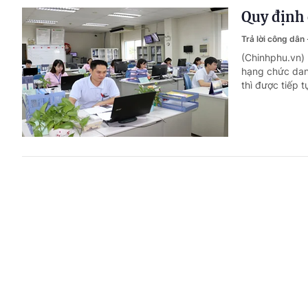
Quy định 
Trả lời công dân
(Chinhphu.vn)
hạng chức dan
thì được tiếp 
Mức hưởng
Trả lời công dân
(Chinhphu.vn) 
liễu Trung ươn