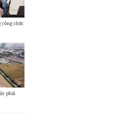
g công chức
ộc phải