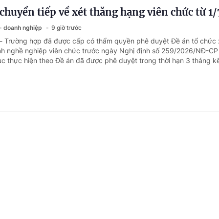
chuyển tiếp về xét thăng hạng viên chức từ 1
 - doanh nghiệp
9 giờ trước
 - Trường hợp đã được cấp có thẩm quyền phê duyệt Đề án tổ chức 
h nghề nghiệp viên chức trước ngày Nghị định số 259/2026/NĐ-CP 
tục thực hiện theo Đề án đã được phê duyệt trong thời hạn 3 tháng kể
 BHYT khi khám trái tuyến tại bệnh viện tr
 - doanh nghiệp
10 giờ trước
- Ông nội của bà Phạm Thu là thương binh, khám bệnh trái tuyến tại
g.