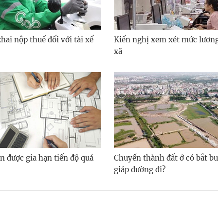
ai nộp thuế đối với tài xế
Kiến nghị xem xét mức lươn
xã
n được gia hạn tiến độ quá
Chuyển thành đất ở có bắt bu
giáp đường đi?