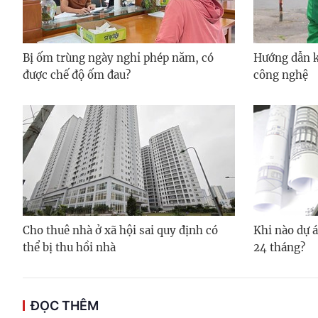
Bị ốm trùng ngày nghỉ phép năm, có
Hướng dẫn kh
được chế độ ốm đau?
công nghệ
Cho thuê nhà ở xã hội sai quy định có
Khi nào dự á
thể bị thu hồi nhà
24 tháng?
ĐỌC THÊM