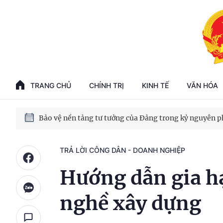
Phát triển kinh tế nhà nước trong kỷ nguyên mới
100 ngày xử lý các điểm nghẽn về chuyển đổi số
TRANG CHỦ
CHÍNH TRỊ
KINH TẾ
VĂN HÓA
Phát triển nhà ở cho thuê - Trụ cột chiến lược, lâu dài
Phát triển kinh tế nhà nước trong kỷ nguyên mới
TRẢ LỜI CÔNG DÂN - DOANH NGHIỆP
Hướng dẫn gia h
nghề xây dựng