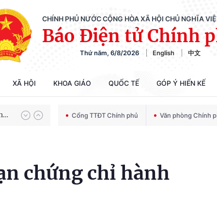
CHÍNH PHỦ NƯỚC CỘNG HÒA XÃ HỘI CHỦ NGHĨA VI
Báo Điện tử Chính 
Thứ năm, 6/8/2026
English
中文
Chiến dịch 500 ngày đêm tìm kiếm, quy tập và xác định danh tính hài cốt liệt sĩ
XÃ HỘI
KHOA GIÁO
QUỐC TẾ
GÓP Ý HIẾN KẾ
Bảo vệ nền tảng tư tưởng của Đảng trong kỷ nguyên phát triển mới
Cổng TTĐT Chính phủ
Văn phòng Chính 
Chiến dịch 500 ngày đêm tìm kiếm, quy tập và xác định danh tính hài cốt liệt sĩ
ạn chứng chỉ hành