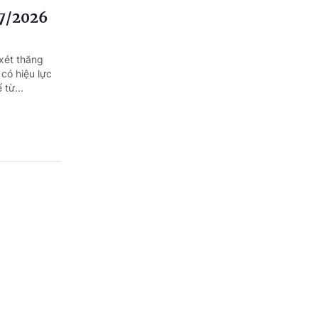
/7/2026
xét thăng
có hiệu lực
 từ...
ung ương
 Bệnh viện Da