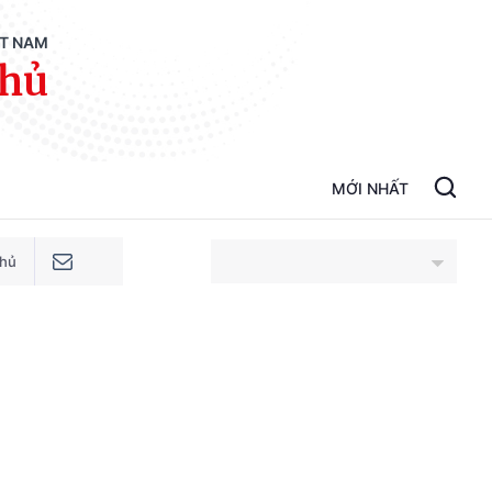
ỆT NAM
phủ
MỚI NHẤT
phủ
An Giang
Bắc Ninh
Cao Bằng