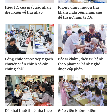
Hiệu lực của giấy xác nhận
Không dùng nguồn thu
điều kiện về thu nhập
khám chữa bệnh năm sau
để trả nợ năm trước
Công chức cấp xã xếp ngạch
Bác sĩ khám, điều trị bệnh
chuyên viên chính có cần
theo phạm vi hành nghề
chứng chỉ?
được cấp phép
Đã khai thuế thuê nhà theo
Giáo viên không kiêm