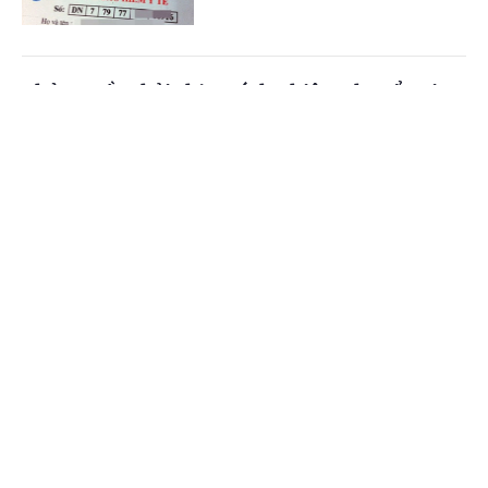
Chủ nguồn thải chịu trách nhiệm chuyển giao
chất thải
Cổng TTĐT Chính phủ
English
中文
(Chinhphu.vn) - Công ty ông Nguyễn
Đức Thịnh (Gia Lai) có lượng bao
Trang chủ
Media
Tin nóng
Thông tin
cước (polypropylene) thải ra từ quá
trình nhận hàng nguyên liệu của...
Chuyên mục
Chế độ giảm định mức tiết dạy đối với giáo
CHÍNH TRỊ
KINH TẾ
viên kiêm nhiệm
VĂN HÓA
XÃ HỘI
(Chinhphu.vn) - Bà Nguyễn Thị
Phương Anh (TPHCM) là giáo viên
KHOA GIÁO
QUỐC TẾ
tiểu học, làm chủ nhiệm lớp, kiêm
nhiệm Trưởng Ban Thanh tra nhân...
GÓP Ý HIẾN KẾ