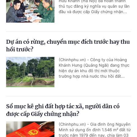
Hữu Khánh (Hà Nội) đã hoàn thành
thủ tục đăng ký nghĩa vụ quân sự lần
đầu và được cấp Giấy chứng nhận...
Dự án có rừng, chuyển mục đích trước hay thu
hồi trước?
(Chinhphu.vn) - Công ty của Hoàng
Khánh Hưng (Quảng Ngãi) đang thực
hiện dự án khu đô thị mới thuộc
trường hợp nhà nước thu hồi đất...
Sổ mục kê ghi đất hợp tác xã, người dân có
được cấp Giấy chứng nhận?
(Chinhphu.vn) - Gia đình ông Nguyễn
Minh sử dụng ổn định 1.546 m² đất từ
trước năm 1979 đến nay, chia làm 03