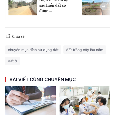
sau hiến đất có
t
được ...
m
Chia sẻ
chuyển mục đích sử dụng đất
đất trồng cây lâu năm
đất ở
BÀI VIẾT CÙNG CHUYÊN MỤC