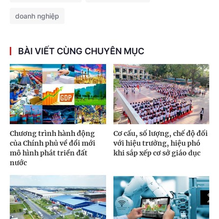
doanh nghiệp
BÀI VIẾT CÙNG CHUYÊN MỤC
Chương trình hành động
Cơ cấu, số lượng, chế độ đối
của Chính phủ về đổi mới
với hiệu trưởng, hiệu phó
mô hình phát triển đất
khi sắp xếp cơ sở giáo dục
nước