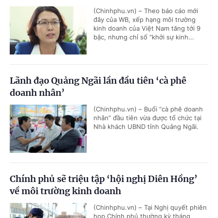
(Chinhphu.vn) – Theo báo cáo mới
đây của WB, xếp hạng môi trường
kinh doanh của Việt Nam tăng tới 9
bậc, nhưng chỉ số “khởi sự kinh...
Lãnh đạo Quảng Ngãi lần đầu tiên ‘cà phê
doanh nhân’
(Chinhphu.vn) – Buổi “cà phê doanh
nhân” đầu tiên vừa được tổ chức tại
Nhà khách UBND tỉnh Quảng Ngãi.
Chính phủ sẽ triệu tập ‘hội nghị Diên Hồng’
về môi trường kinh doanh
(Chinhphu.vn) – Tại Nghị quyết phiên
họp Chính phủ thường kỳ tháng