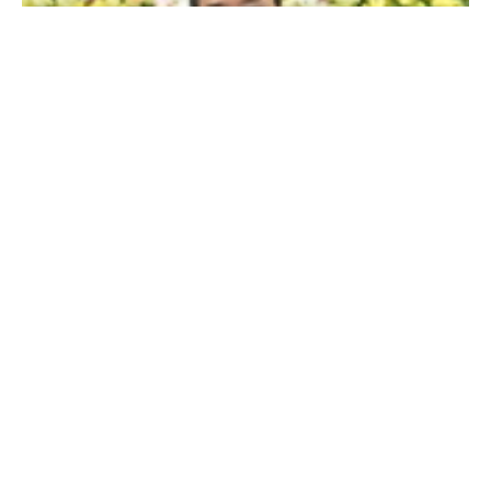
Cổng TTĐT Chính phủ
English
中文
Trang chủ
Media
Tin nóng
Thông tin
Chuyên mục
Thủ tướng yêu cầu đột phá về môi trường kinh doanh
CHÍNH TRỊ
KINH TẾ
Chính sách và cuộc sống -
10 năm trước
VĂN HÓA
XÃ HỘI
KHOA GIÁO
QUỐC TẾ
GÓP Ý HIẾN KẾ